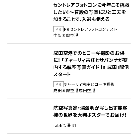
セントレアフォトコンに今年こそ挑戦
したい！～普段の写真にひと工夫を
加えることで、入選も狙える
PR
PR
セントレア
フォトコンテスト
中部国際空港
成田空港でのヒコーキ撮影のお供
に！ 「チャーリィ古庄とサバンナが案
内する航空写真ガイド in 成田」配信
スタート
PR
チャーリィ古庄
ヒコーキ撮影
成田国際空港
成田空港
航空写真家・深澤明が写し出す旅客
機の世界を大判ポスターでお届け！
fabli
深澤 明