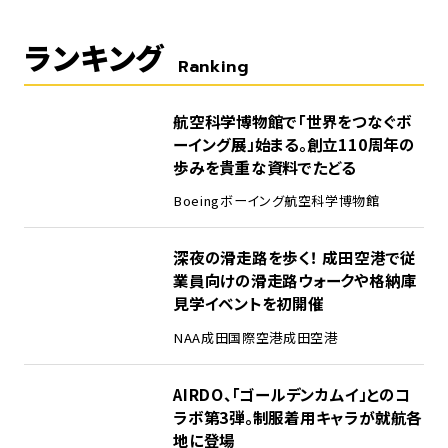
ランキング
Ranking
1
航空科学博物館で「世界をつなぐボ
ーイング展」始まる。創立110周年の
歩みを貴重な資料でたどる
Boeing
ボーイング
航空科学博物館
2
深夜の滑走路を歩く！ 成田空港で従
業員向けの滑走路ウォークや格納庫
見学イベントを初開催
NAA
成田国際空港
成田空港
3
AIRDO、「ゴールデンカムイ」とのコ
ラボ第3弾。制服着用キャラが就航各
地に登場