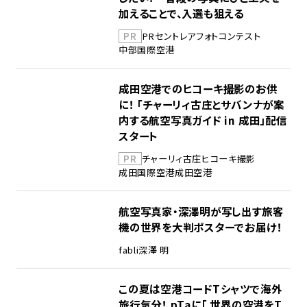
加えることで、入選も狙える
PR
PR
セントレア
フォトコンテスト
中部国際空港
成田空港でのヒコーキ撮影のお供
に！ 「チャーリィ古庄とサバンナが案
内する航空写真ガイド in 成田」配信
スタート
PR
チャーリィ古庄
ヒコーキ撮影
成田国際空港
成田空港
航空写真家・深澤明が写し出す旅客
機の世界を大判ポスターでお届け！
fabli
深澤 明
この夏は空港コードTシャツで海外
旅行気分！ pTaに「 世界の空港をT