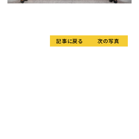
レ
順
記事に戻る
次の写真