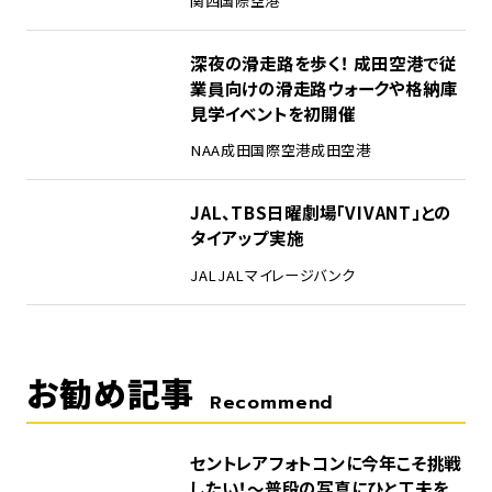
関西国際空港
4
深夜の滑走路を歩く！ 成田空港で従
業員向けの滑走路ウォークや格納庫
見学イベントを初開催
NAA
成田国際空港
成田空港
5
JAL、TBS日曜劇場「VIVANT」との
タイアップ実施
JAL
JALマイレージバンク
お勧め記事
Recommend
セントレアフォトコンに今年こそ挑戦
したい！～普段の写真にひと工夫を