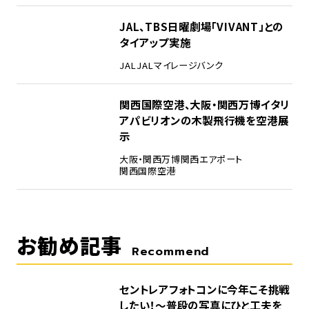
4
JAL、TBS日曜劇場「VIVANT」との
タイアップ実施
JAL
JALマイレージバンク
5
関西国際空港、大阪・関西万博イタリ
アパビリオンの木製飛行機を空港展
示
大阪・関西万博
関西エアポート
関西国際空港
お勧め記事
Recommend
セントレアフォトコンに今年こそ挑戦
したい！～普段の写真にひと工夫を