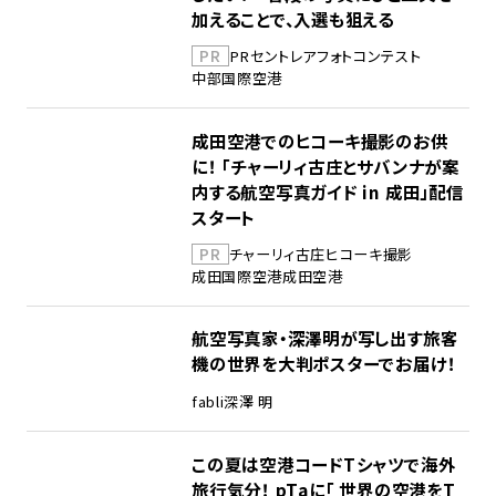
加えることで、入選も狙える
PR
PR
セントレア
フォトコンテスト
中部国際空港
成田空港でのヒコーキ撮影のお供
に！ 「チャーリィ古庄とサバンナが案
内する航空写真ガイド in 成田」配信
スタート
PR
チャーリィ古庄
ヒコーキ撮影
成田国際空港
成田空港
航空写真家・深澤明が写し出す旅客
機の世界を大判ポスターでお届け！
fabli
深澤 明
この夏は空港コードTシャツで海外
旅行気分！ pTaに「 世界の空港をT