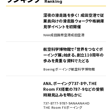
Ranking
1
深夜の滑走路を歩く！ 成田空港で従
業員向けの滑走路ウォークや格納庫
見学イベントを初開催
NAA
成田国際空港
成田空港
2
航空科学博物館で「世界をつなぐボ
ーイング展」始まる。創立110周年の
歩みを貴重な資料でたどる
Boeing
ボーイング
航空科学博物館
3
ANA、ボーイング737-8や、THE
Room FX搭載の787-9などの受領
時期見込みを明らかに
737-8
777-9
787-9
ANA
ANAHD
THE Room FX
ボーイング