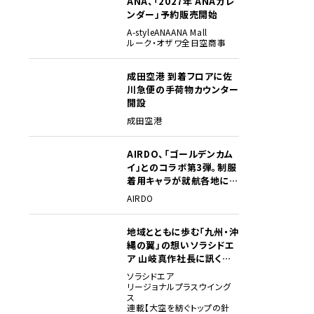
ANA、「2027年 ANAカレ
ンダー」予約販売開始
A-style
ANA
ANA Mall
ルーク・オザワ
全日空商事
成田空港 到着フロアに佐
川急便の手荷物カウンター
開設
成田空港
AIRDO、「ゴールデンカム
イ」とのコラボ第3弾。制服
着用キャラが就航各地に登
場
AIRDO
地域とともに歩む「九州・沖
縄の翼」の想い――ソラシドエ
ア 山岐真作社長に訊く就
任1年の手応え
ソラシドエア
リージョナルプラスウイング
ス
連載【大空を紡ぐトップの針