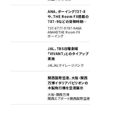
ANA、ボーイング737-8
3
や、THE Room FX搭載の
787-9などの受領時期見
込みを明らかに
737-8
777-9
787-9
ANA
ANAHD
THE Room FX
ボーイング
JAL、TBS日曜劇場
4
「VIVANT」とのタイアップ
実施
JAL
JALマイレージバンク
関西国際空港、大阪・関西
5
万博イタリアパビリオンの
木製飛行機を空港展示
大阪・関西万博
関西エアポート
関西国際空港