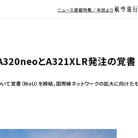
ニュース
連載
特集／本誌より
20neoとA321XLR発注の覚書
ついて覚書（MoU）を締結。国際線ネットワークの拡大に向けた