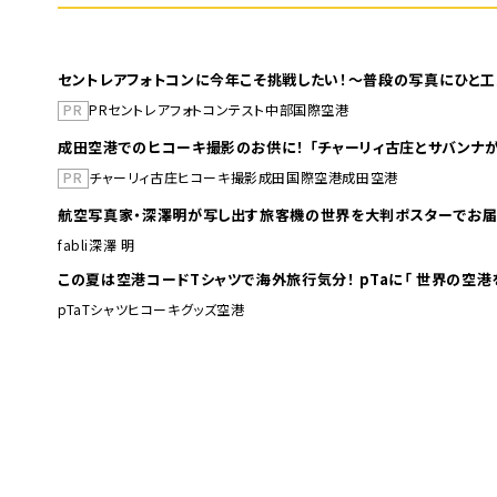
セントレアフォトコンに今年こそ挑戦したい！～普段の写真にひと工
PR
PR
セントレア
フォトコンテスト
中部国際空港
成田空港でのヒコーキ撮影のお供に！ 「チャーリィ古庄とサバンナが
PR
チャーリィ古庄
ヒコーキ撮影
成田国際空港
成田空港
航空写真家・深澤明が写し出す旅客機の世界を大判ポスターでお届
fabli
深澤 明
この夏は空港コードTシャツで海外旅行
pTa
Tシャツ
ヒコーキグッズ
空港