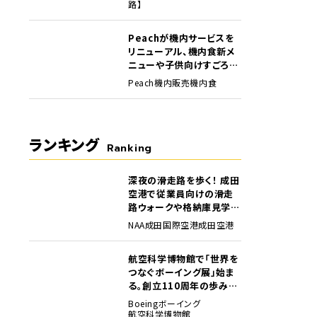
路】
Peachが機内サービスを
リニューアル、機内食新メ
ニューや子供向けすごろく
など
Peach
機内販売
機内食
ランキング
Ranking
深夜の滑走路を歩く！ 成田
1
空港で従業員向けの滑走
路ウォークや格納庫見学イ
ベントを初開催
NAA
成田国際空港
成田空港
航空科学博物館で「世界を
2
つなぐボーイング展」始ま
る。創立110周年の歩みを
貴重な資料でたどる
Boeing
ボーイング
航空科学博物館