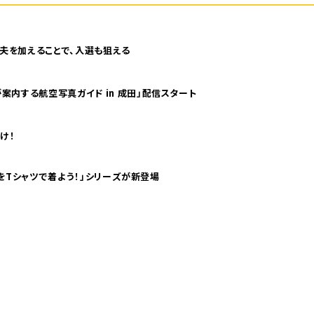
夫を加えることで、入選も狙える
案内する航空写真ガイド in 成田」配信スタート
け！
気分！ pTaに「 世界の空港をTシャツで着よう！」シリーズが新登場