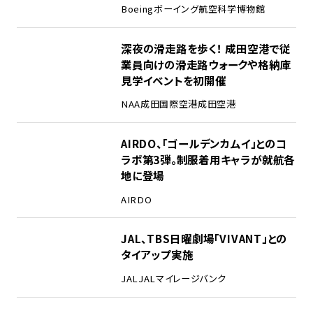
Boeing
ボーイング
航空科学博物館
2
深夜の滑走路を歩く！ 成田空港で従
業員向けの滑走路ウォークや格納庫
見学イベントを初開催
NAA
成田国際空港
成田空港
3
AIRDO、「ゴールデンカムイ」とのコ
ラボ第3弾。制服着用キャラが就航各
地に登場
AIRDO
4
JAL、TBS日曜劇場「VIVANT」との
タイアップ実施
JAL
JALマイレージバンク