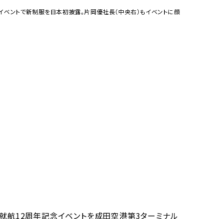
たイベントで新制服を日本初披露。片岡優社長（中央右）もイベントに顔
、就航12周年記念イベントを成田空港第3ターミナル