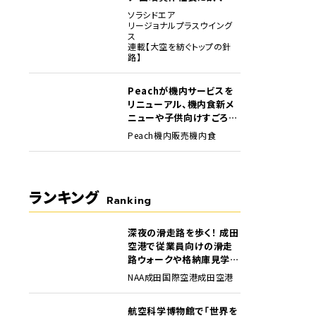
任1年の手応え
ソラシドエア
リージョナルプラスウイング
ス
連載【大空を紡ぐトップの針
路】
Peachが機内サービスを
リニューアル、機内食新メ
ニューや子供向けすごろく
など
Peach
機内販売
機内食
ランキング
Ranking
深夜の滑走路を歩く！ 成田
1
空港で従業員向けの滑走
路ウォークや格納庫見学イ
ベントを初開催
NAA
成田国際空港
成田空港
航空科学博物館で「世界を
2