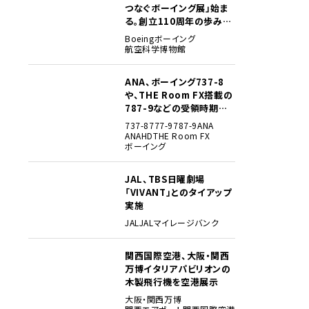
つなぐボーイング展」始ま
る。創立110周年の歩みを
貴重な資料でたどる
Boeing
ボーイング
航空科学博物館
ANA、ボーイング737-8
3
や、THE Room FX搭載の
787-9などの受領時期見
込みを明らかに
737-8
777-9
787-9
ANA
ANAHD
THE Room FX
ボーイング
JAL、TBS日曜劇場
4
「VIVANT」とのタイアップ
実施
JAL
JALマイレージバンク
関西国際空港、大阪・関西
5
万博イタリアパビリオンの
木製飛行機を空港展示
大阪・関西万博