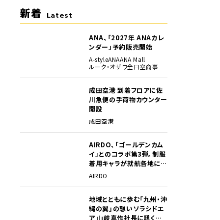
新着
Latest
ANA、「2027年 ANAカレ
ンダー」予約販売開始
A-style
ANA
ANA Mall
ルーク・オザワ
全日空商事
成田空港 到着フロアに佐
川急便の手荷物カウンター
開設
成田空港
AIRDO、「ゴールデンカム
イ」とのコラボ第3弾。制服
着用キャラが就航各地に登
場
AIRDO
地域とともに歩む「九州・沖
縄の翼」の想い――ソラシドエ
ア 山岐真作社長に訊く就