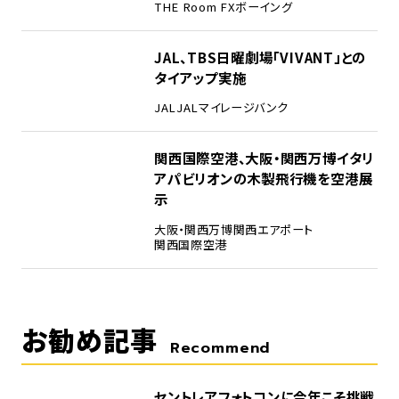
THE Room FX
ボーイング
4
JAL、TBS日曜劇場「VIVANT」との
タイアップ実施
JAL
JALマイレージバンク
5
関西国際空港、大阪・関西万博イタリ
アパビリオンの木製飛行機を空港展
示
大阪・関西万博
関西エアポート
関西国際空港
お勧め記事
Recommend
セントレアフォトコンに今年こそ挑戦