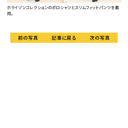
ホライゾンコレクションのポロシャツとスリムフィットパンツを着
ホ
用。
フ
記事に戻る
前の写真
次の写真