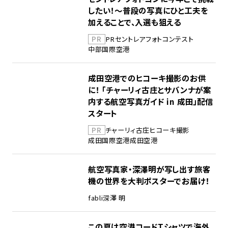
したい！～普段の写真にひと工夫を
加えることで、入選も狙える
PR
PR
セントレア
フォトコンテスト
中部国際空港
成田空港でのヒコーキ撮影のお供
に！ 「チャーリィ古庄とサバンナが案
内する航空写真ガイド in 成田」配信
スタート
PR
チャーリィ古庄
ヒコーキ撮影
成田国際空港
成田空港
航空写真家・深澤明が写し出す旅客
機の世界を大判ポスターでお届け！
fabli
深澤 明
この夏は空港コードTシャツで海外