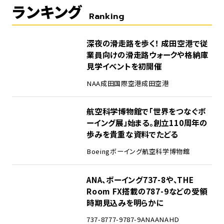
ランキング
Ranking
1
深夜の滑走路を歩く！ 成田空港で従
業員向けの滑走路ウォークや格納庫
見学イベントを初開催
NAA
成田国際空港
成田空港
2
航空科学博物館で「世界をつなぐボ
ーイング展」始まる。創立110周年の
歩みを貴重な資料でたどる
Boeing
ボーイング
航空科学博物館
3
ANA、ボーイング737-8や、THE
Room FX搭載の787-9などの受領
時期見込みを明らかに
737-8
777-9
787-9
ANA
ANAHD