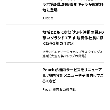
ラボ第3弾。制服着用キャラが就航各
地に登場
AIRDO
地域とともに歩む「九州・沖縄の翼」の
想い――ソラシドエア 山岐真作社長に訊
く就任1年の手応え
ソラシドエア
リージョナルプラスウイングス
連載【大空を紡ぐトップの針路】
Peachが機内サービスをリニューア
ル、機内食新メニューや子供向けすご
ろくなど
Peach
機内販売
機内食