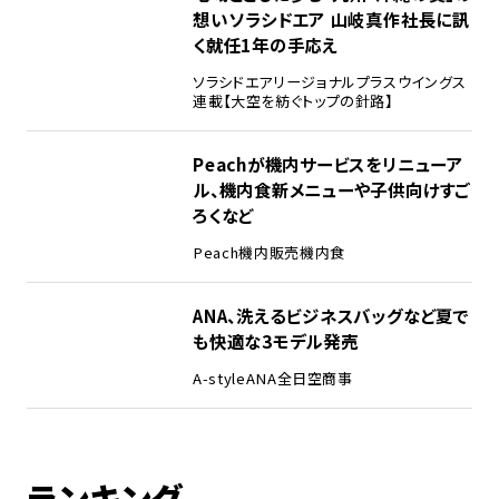
想い――ソラシドエア 山岐真作社長に訊
く就任1年の手応え
ソラシドエア
リージョナルプラスウイングス
連載【大空を紡ぐトップの針路】
Peachが機内サービスをリニューア
ル、機内食新メニューや子供向けすご
ろくなど
Peach
機内販売
機内食
ANA、洗えるビジネスバッグなど夏で
も快適な3モデル発売
A-style
ANA
全日空商事
ランキング