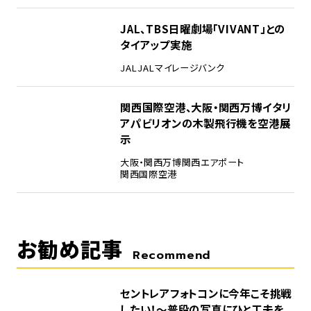
4
JAL、TBS日曜劇場「VIVANT」との
タイアップ実施
JAL
JALマイレージバンク
5
関西国際空港、大阪・関西万博イタリ
アパビリオンの木製飛行機を空港展
示
大阪・関西万博
関西エアポート
関西国際空港
お勧め記事
Recommend
セントレアフォトコンに今年こそ挑戦
したい！～普段の写真にひと工夫を