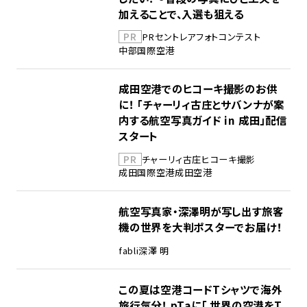
加えることで、入選も狙える
PR
PR
セントレア
フォトコンテスト
中部国際空港
成田空港でのヒコーキ撮影のお供
に！ 「チャーリィ古庄とサバンナが案
内する航空写真ガイド in 成田」配信
スタート
PR
チャーリィ古庄
ヒコーキ撮影
成田国際空港
成田空港
航空写真家・深澤明が写し出す旅客
機の世界を大判ポスターでお届け！
fabli
深澤 明
この夏は空港コードTシャツで海外
旅行気分！ pTaに「 世界の空港をT