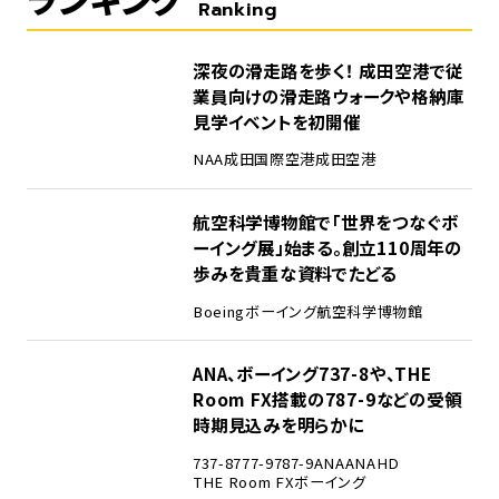
Ranking
1
深夜の滑走路を歩く！ 成田空港で従
業員向けの滑走路ウォークや格納庫
見学イベントを初開催
NAA
成田国際空港
成田空港
2
航空科学博物館で「世界をつなぐボ
ーイング展」始まる。創立110周年の
歩みを貴重な資料でたどる
Boeing
ボーイング
航空科学博物館
3
ANA、ボーイング737-8や、THE
Room FX搭載の787-9などの受領
時期見込みを明らかに
737-8
777-9
787-9
ANA
ANAHD
THE Room FX
ボーイング