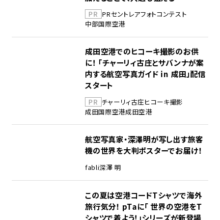
PR
PR
セントレア
フォトコンテスト
中部国際空港
成田空港でのヒコーキ撮影のお供
に！ 「チャーリィ古庄とサバンナが案
内する航空写真ガイド in 成田」配信
スタート
PR
チャーリィ古庄
ヒコーキ撮影
成田国際空港
成田空港
航空写真家・深澤明が写し出す旅客
機の世界を大判ポスターでお届け！
fabli
深澤 明
この夏は空港コードTシャツで海外
旅行気分！ pTaに「 世界の空港をT
シャツで着よう！」シリーズが新登場