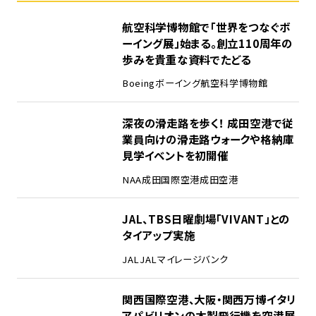
1
航空科学博物館で「世界をつなぐボ
ーイング展」始まる。創立110周年の
歩みを貴重な資料でたどる
Boeing
ボーイング
航空科学博物館
2
深夜の滑走路を歩く！ 成田空港で従
業員向けの滑走路ウォークや格納庫
見学イベントを初開催
NAA
成田国際空港
成田空港
3
JAL、TBS日曜劇場「VIVANT」との
タイアップ実施
JAL
JALマイレージバンク
4
関西国際空港、大阪・関西万博イタリ
アパビリオンの木製飛行機を空港展