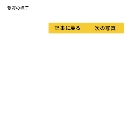
受賞の様子
高評
記事に戻る
次の写真