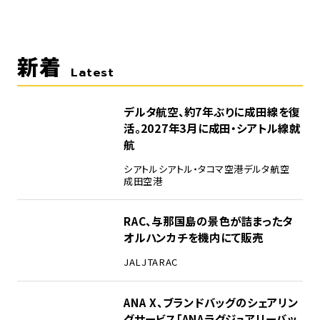
新着
Latest
デルタ航空、約7年ぶりに成田線を復
活。2027年3月に成田・シアトル線就
航
シアトル
シアトル・タコマ空港
デルタ航空
成田空港
RAC、与那国島の景色が詰まったタ
オルハンカチを機内にて販売
JAL
JTA
RAC
ANA X、ブランドバッグのシェアリン
グサービス「ANAラグジュアリーバッ