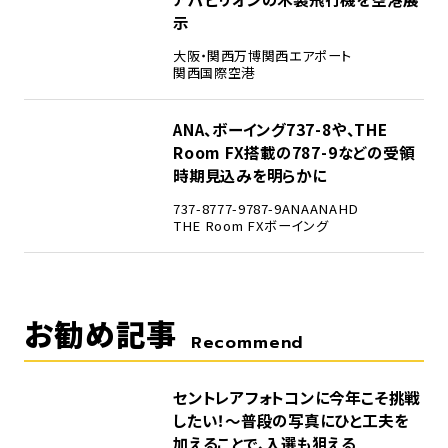
示
大阪・関西万博
関西エアポート
関西国際空港
5
ANA、ボーイング737-8や、THE
Room FX搭載の787-9などの受領
時期見込みを明らかに
737-8
777-9
787-9
ANA
ANAHD
THE Room FX
ボーイング
お勧め記事
Recommend
セントレアフォトコンに今年こそ挑戦
したい！～普段の写真にひと工夫を
加えることで、入選も狙える