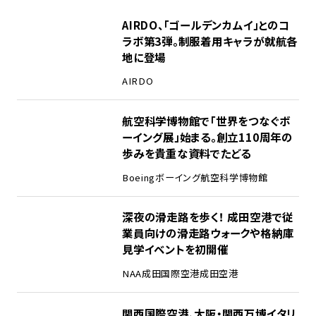
1
AIRDO、「ゴールデンカムイ」とのコ
ラボ第3弾。制服着用キャラが就航各
地に登場
AIRDO
2
航空科学博物館で「世界をつなぐボ
ーイング展」始まる。創立110周年の
歩みを貴重な資料でたどる
Boeing
ボーイング
航空科学博物館
3
深夜の滑走路を歩く！ 成田空港で従
業員向けの滑走路ウォークや格納庫
見学イベントを初開催
NAA
成田国際空港
成田空港
4
関西国際空港、大阪・関西万博イタリ