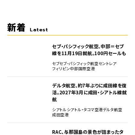
新着
Latest
セブ・パシフィック航空、中部＝セブ
線を11月19日就航。100円セールも
セブ
セブ・パシフィック航空
セントレア
フィリピン
中部国際空港
デルタ航空、約7年ぶりに成田線を復
活。2027年3月に成田・シアトル線就
航
シアトル
シアトル・タコマ空港
デルタ航空
成田空港
RAC、与那国島の景色が詰まったタ