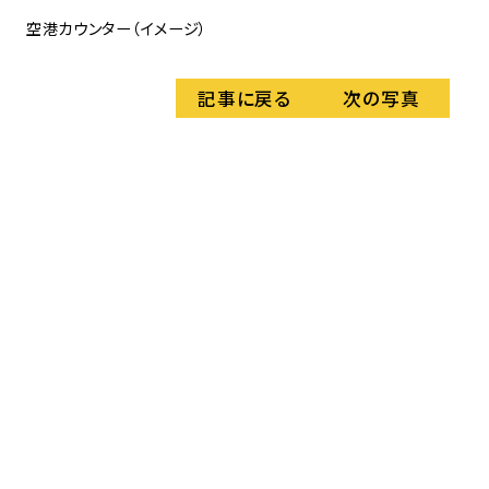
国
空港カウンター（イメージ）
記事に戻る
次の写真