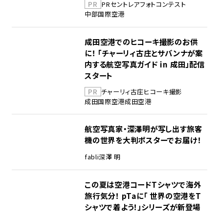
PR
PR
セントレア
フォトコンテスト
中部国際空港
成田空港でのヒコーキ撮影のお供
に！ 「チャーリィ古庄とサバンナが案
内する航空写真ガイド in 成田」配信
スタート
PR
チャーリィ古庄
ヒコーキ撮影
成田国際空港
成田空港
航空写真家・深澤明が写し出す旅客
機の世界を大判ポスターでお届け！
fabli
深澤 明
この夏は空港コードTシャツで海外
旅行気分！ pTaに「 世界の空港をT
シャツで着よう！」シリーズが新登場