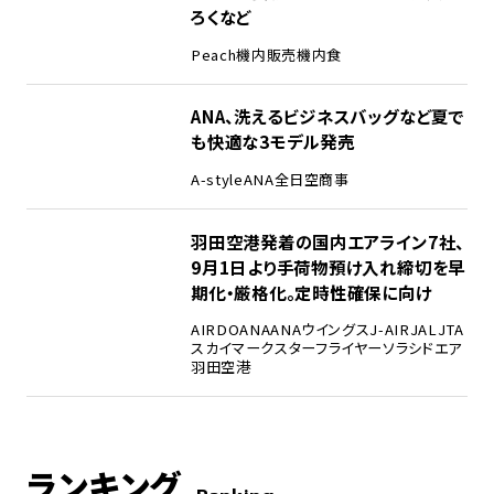
ろくなど
Peach
機内販売
機内食
ANA、洗えるビジネスバッグなど夏で
も快適な3モデル発売
A-style
ANA
全日空商事
羽田空港発着の国内エアライン7社、
9月1日より手荷物預け入れ締切を早
期化・厳格化。定時性確保に向け
AIRDO
ANA
ANAウイングス
J-AIR
JAL
JTA
スカイマーク
スターフライヤー
ソラシドエア
羽田空港
ランキング