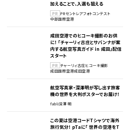
加えることで、入選も狙える
PR
PR
セントレア
フォトコンテスト
中部国際空港
成田空港でのヒコーキ撮影のお供
に！ 「チャーリィ古庄とサバンナが案
内する航空写真ガイド in 成田」配信
スタート
PR
チャーリィ古庄
ヒコーキ撮影
成田国際空港
成田空港
航空写真家・深澤明が写し出す旅客
機の世界を大判ポスターでお届け！
fabli
深澤 明
この夏は空港コードTシャツで海外
旅行気分！ pTaに「 世界の空港をT