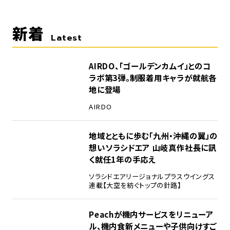
新着
Latest
AIRDO、「ゴールデンカムイ」とのコ
ラボ第3弾。制服着用キャラが就航各
地に登場
AIRDO
地域とともに歩む「九州・沖縄の翼」の
想い――ソラシドエア 山岐真作社長に訊
く就任1年の手応え
ソラシドエア
リージョナルプラスウイングス
連載【大空を紡ぐトップの針路】
Peachが機内サービスをリニューア
ル、機内食新メニューや子供向けすご