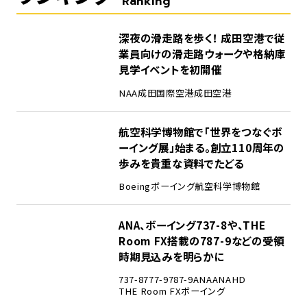
Ranking
1
深夜の滑走路を歩く！ 成田空港で従
業員向けの滑走路ウォークや格納庫
見学イベントを初開催
NAA
成田国際空港
成田空港
2
航空科学博物館で「世界をつなぐボ
ーイング展」始まる。創立110周年の
歩みを貴重な資料でたどる
Boeing
ボーイング
航空科学博物館
3
ANA、ボーイング737-8や、THE
Room FX搭載の787-9などの受領
時期見込みを明らかに
737-8
777-9
787-9
ANA
ANAHD
THE Room FX
ボーイング