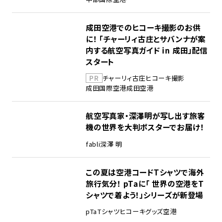
成田空港でのヒコーキ撮影のお供
に！ 「チャーリィ古庄とサバンナが案
内する航空写真ガイド in 成田」配信
スタート
PR
チャーリィ古庄
ヒコーキ撮影
成田国際空港
成田空港
航空写真家・深澤明が写し出す旅客
機の世界を大判ポスターでお届け！
fabli
深澤 明
この夏は空港コードTシャツで海外
旅行気分！ pTaに「 世界の空港をT
シャツで着よう！」シリーズが新登場
pTa
Tシャツ
ヒコーキグッズ
空港