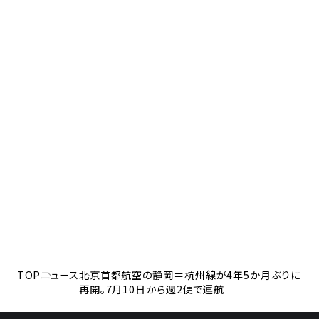
TOP
ニュース
北京首都航空の静岡＝杭州線が4年5か月ぶりに
再開。7月10日から週2便で運航