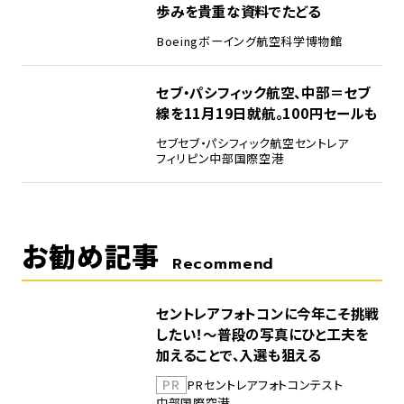
歩みを貴重な資料でたどる
Boeing
ボーイング
航空科学博物館
5
セブ・パシフィック航空、中部＝セブ
線を11月19日就航。100円セールも
セブ
セブ・パシフィック航空
セントレア
フィリピン
中部国際空港
お勧め記事
Recommend
セントレアフォトコンに今年こそ挑戦
したい！～普段の写真にひと工夫を
加えることで、入選も狙える
PR
PR
セントレア
フォトコンテスト
中部国際空港