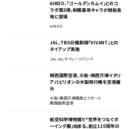
1
AIRDO、「ゴールデンカムイ」とのコ
ラボ第3弾。制服着用キャラが就航各
地に登場
AIRDO
2
JAL、TBS日曜劇場「VIVANT」との
タイアップ実施
JAL
JALマイレージバンク
3
関西国際空港、大阪・関西万博イタリ
アパビリオンの木製飛行機を空港展
示
大阪・関西万博
関西エアポート
関西国際空港
4
航空科学博物館で「世界をつなぐボ
ーイング展」始まる。創立110周年の