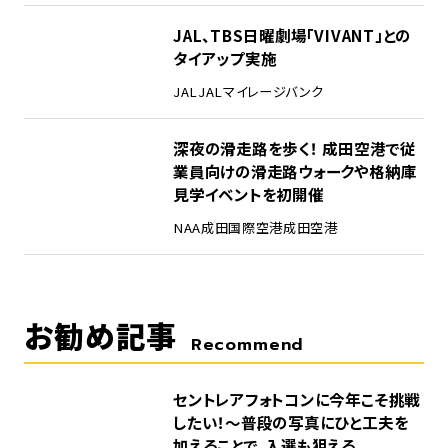
4
JAL、TBS日曜劇場「VIVANT」との
タイアップ実施
JAL
JALマイレージバンク
5
深夜の滑走路を歩く！ 成田空港で従
業員向けの滑走路ウォークや格納庫
見学イベントを初開催
NAA
成田国際空港
成田空港
お勧め記事
Recommend
セントレアフォトコンに今年こそ挑戦
したい！～普段の写真にひと工夫を
加えることで、入選も狙える