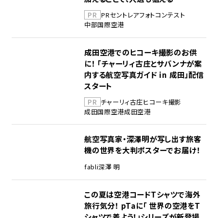
PR
PR
セントレア
フォトコンテスト
中部国際空港
成田空港でのヒコーキ撮影のお供
に！ 「チャーリィ古庄とサバンナが案
内する航空写真ガイド in 成田」配信
スタート
PR
チャーリィ古庄
ヒコーキ撮影
成田国際空港
成田空港
航空写真家・深澤明が写し出す旅客
機の世界を大判ポスターでお届け！
fabli
深澤 明
この夏は空港コードTシャツで海外
旅行気分！ pTaに「 世界の空港をT
シャツで着よう！」シリーズが新登場