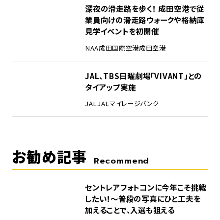
4
深夜の滑走路を歩く！ 成田空港で従
業員向けの滑走路ウォークや格納庫
見学イベントを初開催
NAA
成田国際空港
成田空港
5
JAL、TBS日曜劇場「VIVANT」との
タイアップ実施
JAL
JALマイレージバンク
お勧め記事
Recommend
セントレアフォトコンに今年こそ挑戦
したい！～普段の写真にひと工夫を
加えることで、入選も狙える