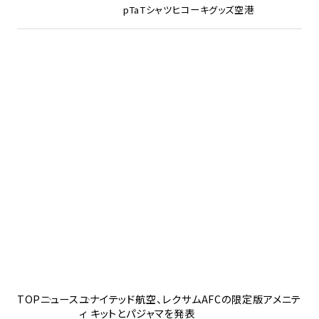
pTa
Tシャツ
ヒコーキグッズ
空港
TOP
ニュース
ユナイテッド航空、レクサムAFCの限定版アメニテ
ィ キットとパジャマを発表