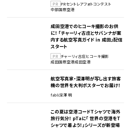
PR
PR
セントレア
フォトコンテスト
中部国際空港
成田空港でのヒコーキ撮影のお供
に！ 「チャーリィ古庄とサバンナが案
内する航空写真ガイド in 成田」配信
スタート
PR
チャーリィ古庄
ヒコーキ撮影
成田国際空港
成田空港
航空写真家・深澤明が写し出す旅客
機の世界を大判ポスターでお届け！
fabli
深澤 明
この夏は空港コードTシャツで海外
旅行気分！ pTaに「 世界の空港をT
シャツで着よう！」シリーズが新登場