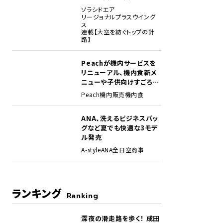
任1年の手応え
ソラシドエア
リージョナルプラスウイング
ス
連載【大空を紡ぐトップの針
路】
Peachが機内サービスを
リニューアル、機内食新メ
ニューや子供向けすごろく
など
Peach
機内販売
機内食
術博物館で展示されるコンコルド（写真手前）とTu-144（写真奥）。この2機以来
：AIRLINE）
ANA、洗えるビジネスバッ
グなど夏でも快適な3モデ
ル発売
A-style
ANA
全日空商事
ランキング
Ranking
深夜の滑走路を歩く！ 成田
1