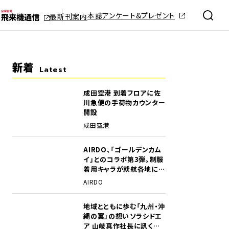
本誌アンケート&プレゼント
最新刊案内
新着
Latest
成田空港 到着フロアに佐
川急便の手荷物カウンター
開設
成田空港
AIRDO、「ゴールデンカム
イ」とのコラボ第3弾。制服
着用キャラが就航各地に登
場
AIRDO
地域とともに歩む「九州・沖
縄の翼」の想い――ソラシドエ
ア 山岐真作社長に訊く就