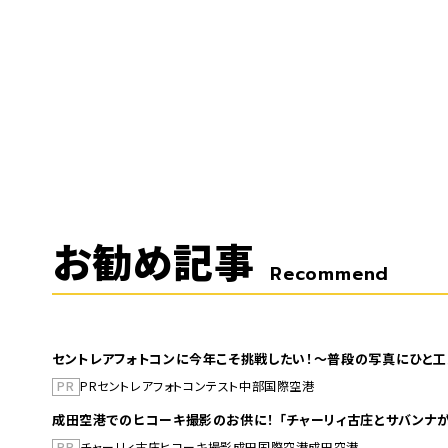
お勧め記事
Recommend
セントレアフォトコンに今年こそ挑戦したい！～普段の写真にひと工
PR
PR
セントレア
フォトコンテスト
中部国際空港
成田空港でのヒコーキ撮影のお供に！ 「チャーリィ古庄とサバンナが
PR
チャーリィ古庄
ヒコーキ撮影
成田国際空港
成田空港