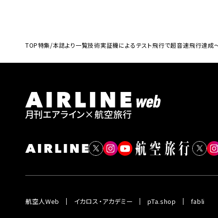
TOP
特集/本誌より一覧
技術実証機によるテスト飛行で超音速飛行達成
航空人Web
イカロス・アカデミー
pTa.shop
fabli