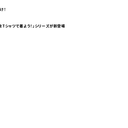
け！
気分！ pTaに「 世界の空港をTシャツで着よう！」シリーズが新登場