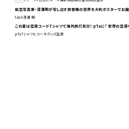
航空写真家・深澤明が写し出す旅客機の世界を大判ポスターでお届
fabli
深澤 明
この夏は空港コードTシャツで海外旅行
pTa
Tシャツ
ヒコーキグッズ
空港