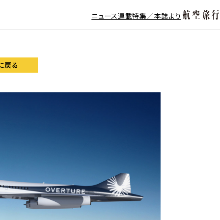
ニュース
連載
特集／本誌より
に戻る