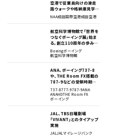
空港で従業員向けの滑走
路ウォークや格納庫見学イ
ベントを初開催
NAA
成田国際空港
成田空港
航空科学博物館で「世界を
2
つなぐボーイング展」始ま
る。創立110周年の歩みを
貴重な資料でたどる
Boeing
ボーイング
航空科学博物館
ANA、ボーイング737-8
3
や、THE Room FX搭載の
787-9などの受領時期見
込みを明らかに
737-8
777-9
787-9
ANA
ANAHD
THE Room FX
ボーイング
JAL、TBS日曜劇場
4
「VIVANT」とのタイアップ
実施
JAL
JALマイレージバンク