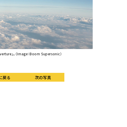
re」。（Image：Boom Supersonic）
独ジンスハイム自動車技
誕生していない。（Photo
に戻る
次の写真