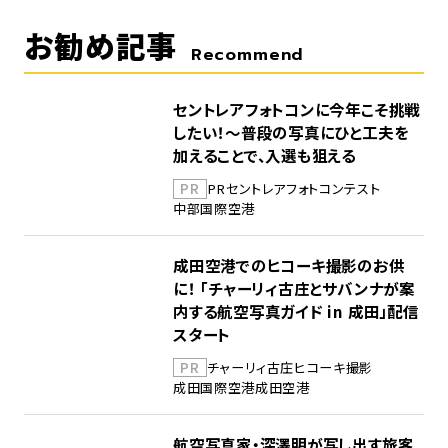
お勧め記事
Recommend
セントレアフォトコンに今年こそ挑戦
したい！～普段の写真にひと工夫を
加えることで、入選も狙える
PR
PR
セントレア
フォトコンテスト
中部国際空港
成田空港でのヒコーキ撮影のお供
に！ 「チャーリィ古庄とサバンナが案
内する航空写真ガイド in 成田」配信
スタート
PR
チャーリィ古庄
ヒコーキ撮影
成田国際空港
成田空港
航空写真家・深澤明が写し出す旅客