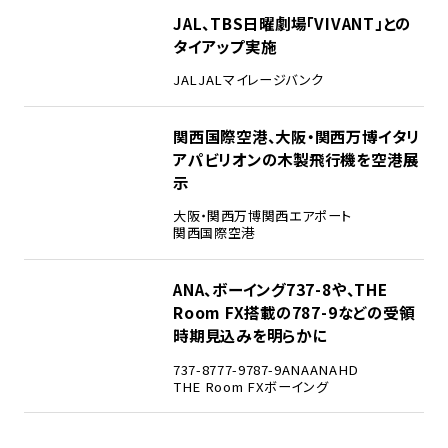
3
JAL、TBS日曜劇場「VIVANT」との
タイアップ実施
JAL
JALマイレージバンク
4
関西国際空港、大阪・関西万博イタリ
アパビリオンの木製飛行機を空港展
示
大阪・関西万博
関西エアポート
関西国際空港
5
ANA、ボーイング737-8や、THE
Room FX搭載の787-9などの受領
時期見込みを明らかに
737-8
777-9
787-9
ANA
ANAHD
THE Room FX
ボーイング