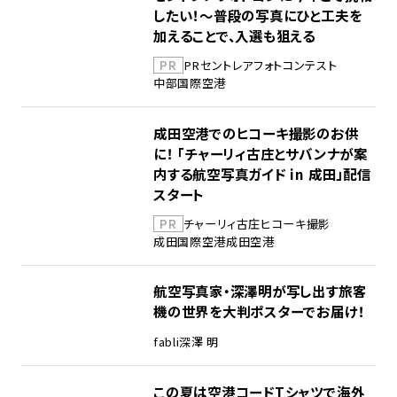
したい！～普段の写真にひと工夫を
加えることで、入選も狙える
PR
PR
セントレア
フォトコンテスト
中部国際空港
成田空港でのヒコーキ撮影のお供
に！ 「チャーリィ古庄とサバンナが案
内する航空写真ガイド in 成田」配信
スタート
PR
チャーリィ古庄
ヒコーキ撮影
成田国際空港
成田空港
航空写真家・深澤明が写し出す旅客
機の世界を大判ポスターでお届け！
fabli
深澤 明
この夏は空港コードTシャツで海外