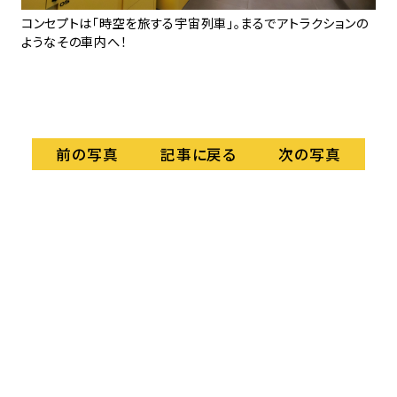
して
コンセプトは「時空を旅する宇宙列車」。まるでアトラクションの
階
ようなその車内へ！
な
記事に戻る
前の写真
次の写真