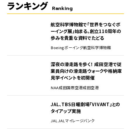
ランキング
Ranking
1
航空科学博物館で「世界をつなぐボ
ーイング展」始まる。創立110周年の
歩みを貴重な資料でたどる
Boeing
ボーイング
航空科学博物館
2
深夜の滑走路を歩く！ 成田空港で従
業員向けの滑走路ウォークや格納庫
見学イベントを初開催
NAA
成田国際空港
成田空港
3
JAL、TBS日曜劇場「VIVANT」との
タイアップ実施
JAL
JALマイレージバンク