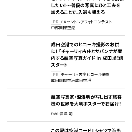
したい！～普段の写真にひと工夫を
加えることで、入選も狙える
PR
PR
セントレア
フォトコンテスト
中部国際空港
成田空港でのヒコーキ撮影のお供
に！ 「チャーリィ古庄とサバンナが案
内する航空写真ガイド in 成田」配信
スタート
PR
チャーリィ古庄
ヒコーキ撮影
成田国際空港
成田空港
航空写真家・深澤明が写し出す旅客
機の世界を大判ポスターでお届け！
fabli
深澤 明
この夏は空港コードTシャツで海外