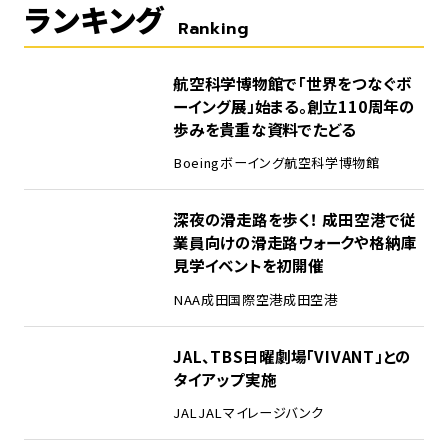
ランキング
Ranking
1
航空科学博物館で「世界をつなぐボ
ーイング展」始まる。創立110周年の
歩みを貴重な資料でたどる
Boeing
ボーイング
航空科学博物館
2
深夜の滑走路を歩く！ 成田空港で従
業員向けの滑走路ウォークや格納庫
見学イベントを初開催
NAA
成田国際空港
成田空港
3
JAL、TBS日曜劇場「VIVANT」との
タイアップ実施
JAL
JALマイレージバンク