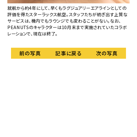
て
就航から約4年にして、早くもラグジュアリーエアラインとしての
筆
体現
評価を得たスターラックス航空。スタッフたちが紡ぎ出す上質な
た
温か
サービスは、機内でもラウンジでも変わることがない。なお、
し
PEANUTSのキャラクターは10月末まで実施されていたコラボ
レーションで、現在は終了。
記事に戻る
前の写真
次の写真