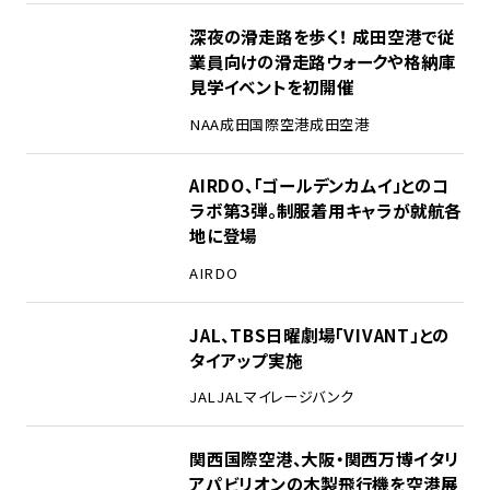
2
深夜の滑走路を歩く！ 成田空港で従
業員向けの滑走路ウォークや格納庫
見学イベントを初開催
NAA
成田国際空港
成田空港
3
AIRDO、「ゴールデンカムイ」とのコ
ラボ第3弾。制服着用キャラが就航各
地に登場
AIRDO
4
JAL、TBS日曜劇場「VIVANT」との
タイアップ実施
JAL
JALマイレージバンク
5
関西国際空港、大阪・関西万博イタリ
アパビリオンの木製飛行機を空港展