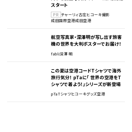
スタート
PR
チャーリィ古庄
ヒコーキ撮影
成田国際空港
成田空港
航空写真家・深澤明が写し出す旅客
機の世界を大判ポスターでお届け！
fabli
深澤 明
この夏は空港コードTシャツで海外
旅行気分！ pTaに「 世界の空港をT
シャツで着よう！」シリーズが新登場
pTa
Tシャツ
ヒコーキグッズ
空港