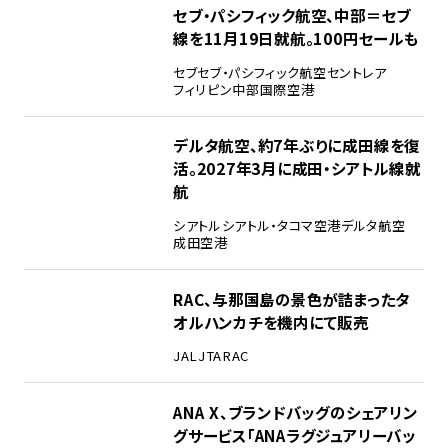
セブ・パシフィック航空、中部＝セブ
線を11月19日就航。100円セールも
セブ
セブ・パシフィック航空
セントレア
フィリピン
中部国際空港
デルタ航空、約7年ぶりに成田線を復
活。2027年3月に成田・シアトル線就
航
シアトル
シアトル・タコマ空港
デルタ航空
成田空港
RAC、与那国島の景色が詰まったタ
オルハンカチを機内にて販売
JAL
JTA
RAC
ANA X、ブランドバッグのシェアリン
グサービス「ANAラグジュアリーバッ