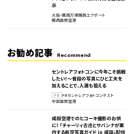
示
大阪・関西万博
関西エアポート
関西国際空港
お勧め記事
Recommend
セントレアフォトコンに今年こそ挑戦
したい！～普段の写真にひと工夫を
加えることで、入選も狙える
PR
PR
セントレア
フォトコンテスト
中部国際空港
成田空港でのヒコーキ撮影のお供
に！ 「チャーリィ古庄とサバンナが案
内する航空写真ガイド in 成田」配信