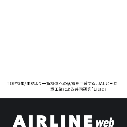
TOP
特集/本誌より一覧
機体への落雷を回避する、JALと三菱
重工業による共同研究「Lilac」