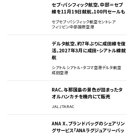
セブ・パシフィック航空、中部＝セブ
線を11月19日就航。100円セールも
セブ
セブ・パシフィック航空
セントレア
フィリピン
中部国際空港
デルタ航空、約7年ぶりに成田線を復
活。2027年3月に成田・シアトル線就
航
シアトル
シアトル・タコマ空港
デルタ航空
成田空港
RAC、与那国島の景色が詰まったタ
オルハンカチを機内にて販売
JAL
JTA
RAC
ANA X、ブランドバッグのシェアリン
グサービス「ANAラグジュアリーバッ