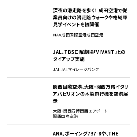
2
深夜の滑走路を歩く！ 成田空港で従
業員向けの滑走路ウォークや格納庫
見学イベントを初開催
NAA
成田国際空港
成田空港
3
JAL、TBS日曜劇場「VIVANT」との
タイアップ実施
JAL
JALマイレージバンク
4
関西国際空港、大阪・関西万博イタリ
アパビリオンの木製飛行機を空港展
示
大阪・関西万博
関西エアポート
関西国際空港
5
ANA、ボーイング737-8や、THE