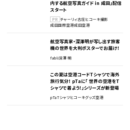
内する航空写真ガイド in 成田」配信
スタート
PR
チャーリィ古庄
ヒコーキ撮影
成田国際空港
成田空港
航空写真家・深澤明が写し出す旅客
機の世界を大判ポスターでお届け！
fabli
深澤 明
この夏は空港コードTシャツで海外
旅行気分！ pTaに「 世界の空港をT
シャツで着よう！」シリーズが新登場
pTa
Tシャツ
ヒコーキグッズ
空港