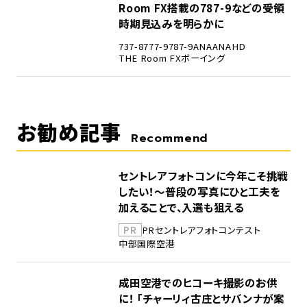
Room FX搭載の787-9などの受領
時期見込みを明らかに
737-8
777-9
787-9
ANA
ANAHD
THE Room FX
ボーイング
お勧め記事
Recommend
セントレアフォトコンに今年こそ挑戦
したい！～普段の写真にひと工夫を
加えることで、入選も狙える
PR
PR
セントレア
フォトコンテスト
中部国際空港
成田空港でのヒコーキ撮影のお供
に！ 「チャーリィ古庄とサバンナが案