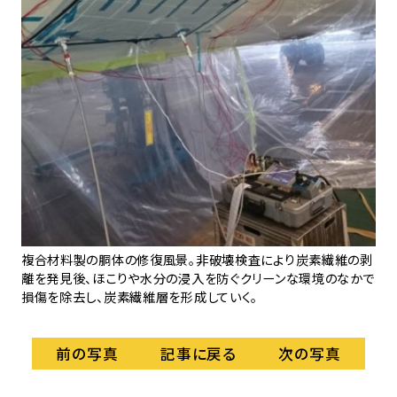
の
右側
い。
側
地
く）
複合材料製の胴体の修復風景。非破壊検査により炭素繊維の剥
離を発見後、ほこりや水分の浸入を防ぐクリーンな環境のなかで
損傷を除去し、炭素繊維層を形成していく。
記事に戻る
前の写真
次の写真