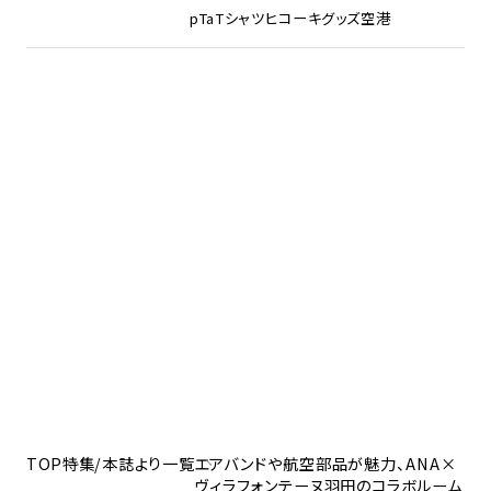
pTa
Tシャツ
ヒコーキグッズ
空港
TOP
特集/本誌より一覧
エアバンドや航空部品が魅力、ANA×
ヴィラフォンテーヌ羽田のコラボルーム