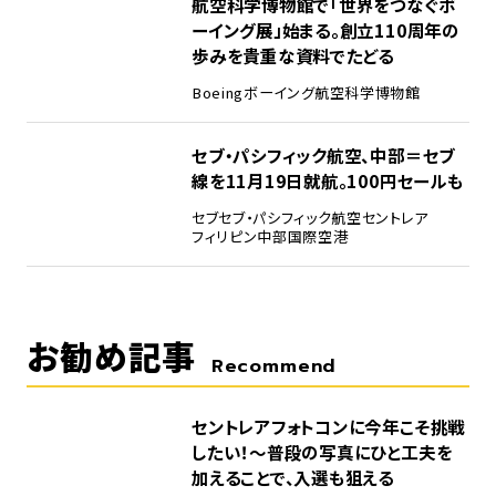
4
航空科学博物館で「世界をつなぐボ
ーイング展」始まる。創立110周年の
歩みを貴重な資料でたどる
Boeing
ボーイング
航空科学博物館
5
セブ・パシフィック航空、中部＝セブ
線を11月19日就航。100円セールも
セブ
セブ・パシフィック航空
セントレア
フィリピン
中部国際空港
お勧め記事
Recommend
セントレアフォトコンに今年こそ挑戦
したい！～普段の写真にひと工夫を
加えることで、入選も狙える