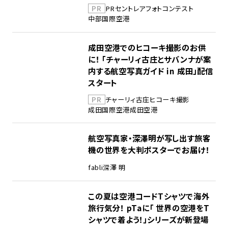
PR
PR
セントレア
フォトコンテスト
中部国際空港
成田空港でのヒコーキ撮影のお供
に！ 「チャーリィ古庄とサバンナが案
内する航空写真ガイド in 成田」配信
スタート
PR
チャーリィ古庄
ヒコーキ撮影
成田国際空港
成田空港
航空写真家・深澤明が写し出す旅客
機の世界を大判ポスターでお届け！
fabli
深澤 明
この夏は空港コードTシャツで海外
旅行気分！ pTaに「 世界の空港をT
シャツで着よう！」シリーズが新登場