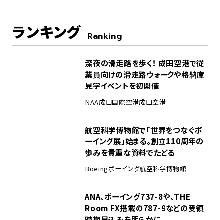
ランキング
Ranking
1
深夜の滑走路を歩く！ 成田空港で従
業員向けの滑走路ウォークや格納庫
見学イベントを初開催
NAA
成田国際空港
成田空港
2
航空科学博物館で「世界をつなぐボ
ーイング展」始まる。創立110周年の
歩みを貴重な資料でたどる
Boeing
ボーイング
航空科学博物館
3
ANA、ボーイング737-8や、THE
Room FX搭載の787-9などの受領
時期見込みを明らかに