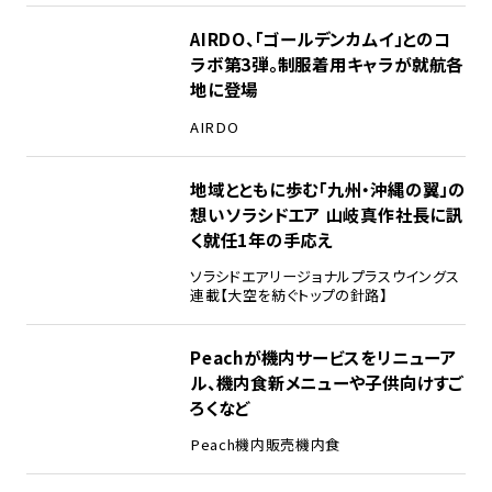
AIRDO、「ゴールデンカムイ」とのコ
ラボ第3弾。制服着用キャラが就航各
地に登場
AIRDO
地域とともに歩む「九州・沖縄の翼」の
想い――ソラシドエア 山岐真作社長に訊
く就任1年の手応え
ソラシドエア
リージョナルプラスウイングス
連載【大空を紡ぐトップの針路】
Peachが機内サービスをリニューア
ル、機内食新メニューや子供向けすご
ろくなど
Peach
機内販売
機内食