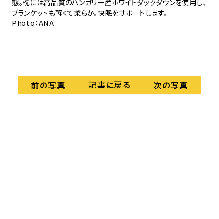
態。枕には高品質のハンガリー産ホワイトダックダウンを使用し、
画質
A3
ブランケットも軽くて柔らか。快眠をサポートします。
同
Photo：ANA
違
Ph
記事に戻る
前の写真
次の写真