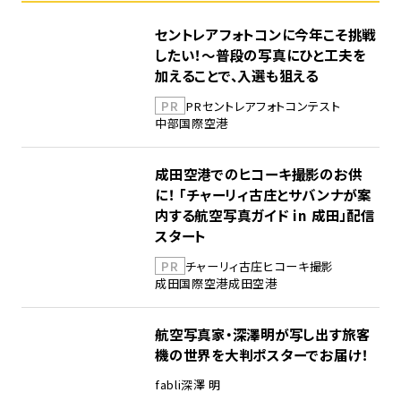
セントレアフォトコンに今年こそ挑戦
したい！～普段の写真にひと工夫を
加えることで、入選も狙える
PR
PR
セントレア
フォトコンテスト
中部国際空港
成田空港でのヒコーキ撮影のお供
に！ 「チャーリィ古庄とサバンナが案
内する航空写真ガイド in 成田」配信
スタート
PR
チャーリィ古庄
ヒコーキ撮影
成田国際空港
成田空港
航空写真家・深澤明が写し出す旅客
機の世界を大判ポスターでお届け！
fabli
深澤 明