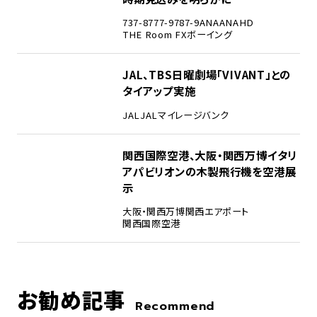
737-8
777-9
787-9
ANA
ANAHD
THE Room FX
ボーイング
4
JAL、TBS日曜劇場「VIVANT」との
タイアップ実施
JAL
JALマイレージバンク
5
関西国際空港、大阪・関西万博イタリ
アパビリオンの木製飛行機を空港展
示
大阪・関西万博
関西エアポート
関西国際空港
お勧め記事
Recommend