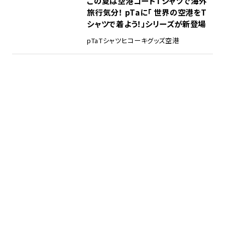
この夏は空港コードTシャツで海外
旅行気分！ pTaに「 世界の空港をT
シャツで着よう！」シリーズが新登場
pTa
Tシャツ
ヒコーキグッズ
空港