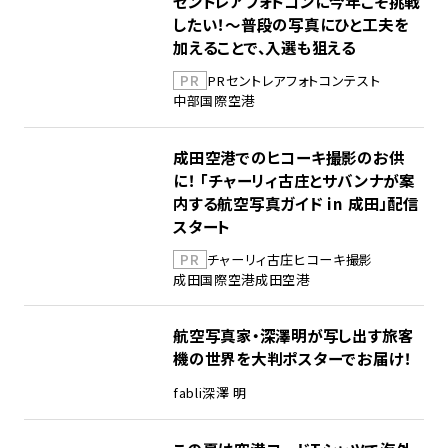
セントレアフォトコンに今年こそ挑戦
したい！～普段の写真にひと工夫を
加えることで、入選も狙える
PR
PR
セントレア
フォトコンテスト
中部国際空港
成田空港でのヒコーキ撮影のお供
に！ 「チャーリィ古庄とサバンナが案
内する航空写真ガイド in 成田」配信
スタート
PR
チャーリィ古庄
ヒコーキ撮影
成田国際空港
成田空港
航空写真家・深澤明が写し出す旅客
機の世界を大判ポスターでお届け！
fabli
深澤 明