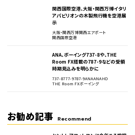
4
関西国際空港、大阪・関西万博イタリ
アパビリオンの木製飛行機を空港展
示
大阪・関西万博
関西エアポート
関西国際空港
5
ANA、ボーイング737-8や、THE
Room FX搭載の787-9などの受領
時期見込みを明らかに
737-8
777-9
787-9
ANA
ANAHD
THE Room FX
ボーイング
お勧め記事
Recommend