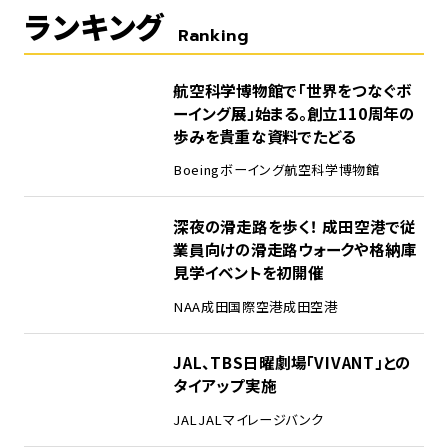
ランキング
Ranking
1
航空科学博物館で「世界をつなぐボ
ーイング展」始まる。創立110周年の
歩みを貴重な資料でたどる
Boeing
ボーイング
航空科学博物館
2
深夜の滑走路を歩く！ 成田空港で従
業員向けの滑走路ウォークや格納庫
見学イベントを初開催
NAA
成田国際空港
成田空港
3
JAL、TBS日曜劇場「VIVANT」との
タイアップ実施
JAL
JALマイレージバンク