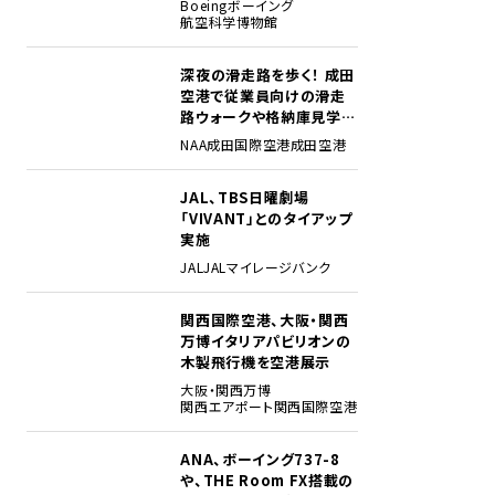
Boeing
ボーイング
航空科学博物館
深夜の滑走路を歩く！ 成田
2
空港で従業員向けの滑走
路ウォークや格納庫見学イ
ベントを初開催
NAA
成田国際空港
成田空港
JAL、TBS日曜劇場
3
「VIVANT」とのタイアップ
実施
JAL
JALマイレージバンク
関西国際空港、大阪・関西
4
万博イタリアパビリオンの
木製飛行機を空港展示
大阪・関西万博
関西エアポート
関西国際空港
ANA、ボーイング737-8
5
や、THE Room FX搭載の