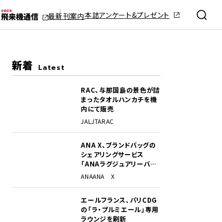
本誌アンケート&プレゼント
最新刊案内
新着
Latest
RAC、与那国島の景色が詰
まったタオルハンカチを機
内にて販売
JAL
JTA
RAC
ANA X、ブランドバッグの
シェアリングサービス
「ANAラグジュアリーバッ
グ」開始
ANA
ANA X
エールフランス、パリCDG
の「ラ・プルミエール」専用
ラウンジを刷新