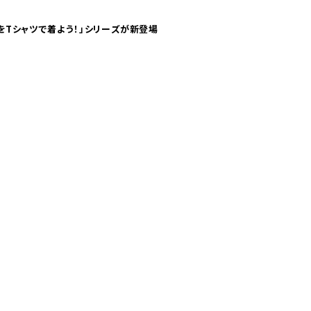
気分！ pTaに「 世界の空港をTシャツで着よう！」シリーズが新登場