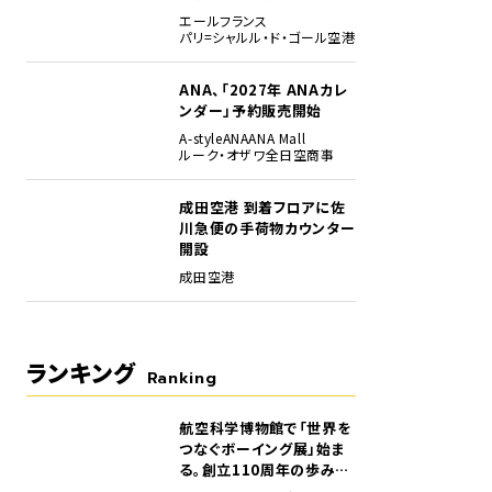
エールフランス
パリ=シャルル・ド・ゴール空港
ANA、「2027年 ANAカレ
ンダー」予約販売開始
A-style
ANA
ANA Mall
ルーク・オザワ
全日空商事
成田空港 到着フロアに佐
眺めながら針路を西へ。
川急便の手荷物カウンター
開設
成田空港
ランキング
Ranking
航空科学博物館で「世界を
1
つなぐボーイング展」始ま
る。創立110周年の歩みを
貴重な資料でたどる