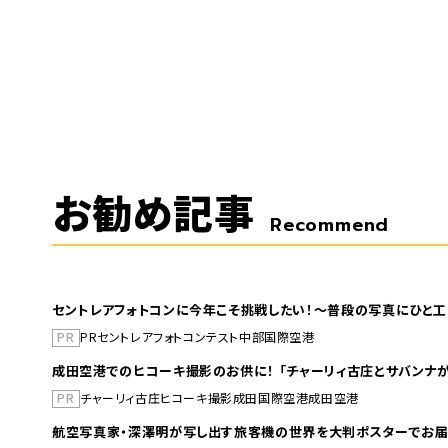
お勧め記事
Recommend
セントレアフォトコンに今年こそ挑戦したい！～普段の写真にひと工
PR
PR
セントレア
フォトコンテスト
中部国際空港
成田空港でのヒコーキ撮影のお供に！ 「チャーリィ古庄とサバンナが
PR
チャーリィ古庄
ヒコーキ撮影
成田国際空港
成田空港
航空写真家・深澤明が写し出す旅客機の世界を大判ポスターでお届