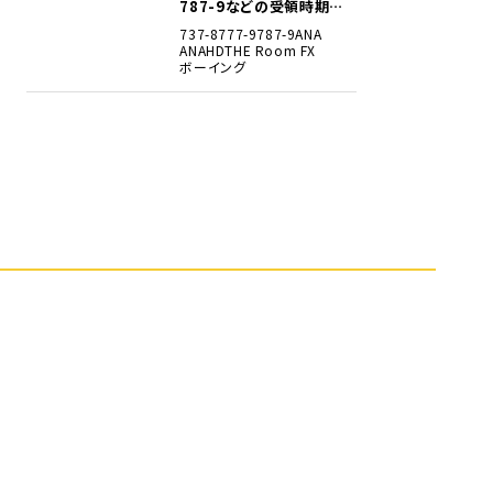
787-9などの受領時期見
込みを明らかに
737-8
777-9
787-9
ANA
ANAHD
THE Room FX
ボーイング