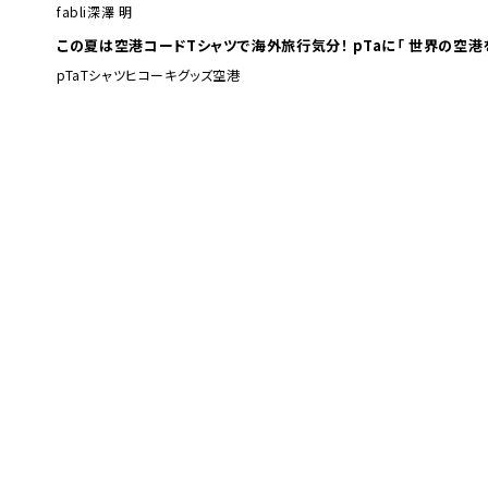
fabli
深澤 明
この夏は空港コードTシャツで海外旅行
pTa
Tシャツ
ヒコーキグッズ
空港