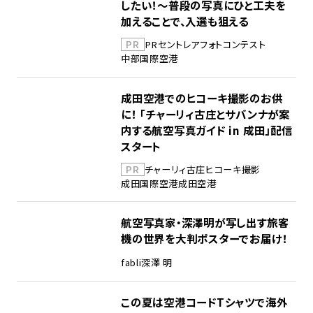
したい！～普段の写真にひと工夫を
加えることで、入選も狙える
PR
PR
セントレア
フォトコンテスト
中部国際空港
成田空港でのヒコーキ撮影のお供
に！ 「チャーリィ古庄とサバンナが案
内する航空写真ガイド in 成田」配信
スタート
PR
チャーリィ古庄
ヒコーキ撮影
成田国際空港
成田空港
航空写真家・深澤明が写し出す旅客
機の世界を大判ポスターでお届け！
fabli
深澤 明
この夏は空港コードTシャツで海外