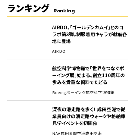
ランキング
Ranking
1
AIRDO、「ゴールデンカムイ」とのコ
ラボ第3弾。制服着用キャラが就航各
地に登場
AIRDO
2
航空科学博物館で「世界をつなぐボ
ーイング展」始まる。創立110周年の
歩みを貴重な資料でたどる
Boeing
ボーイング
航空科学博物館
3
深夜の滑走路を歩く！ 成田空港で従
業員向けの滑走路ウォークや格納庫
見学イベントを初開催
NAA
成田国際空港
成田空港