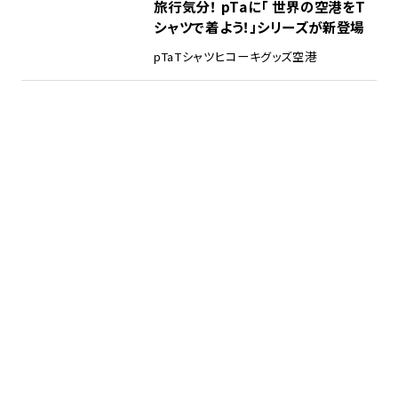
旅行気分！ pTaに「 世界の空港をT
シャツで着よう！」シリーズが新登場
pTa
Tシャツ
ヒコーキグッズ
空港