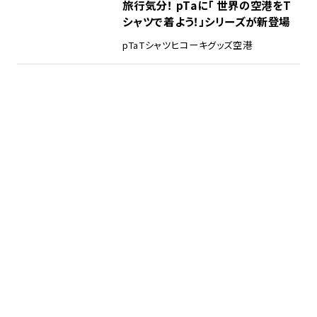
旅行気分！ pTaに「 世界の空港をT
シャツで着よう！」シリーズが新登場
pTa
Tシャツ
ヒコーキグッズ
空港