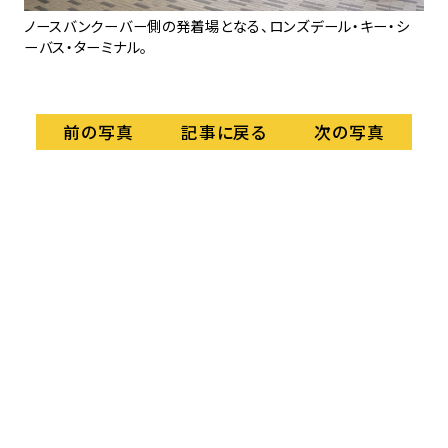
せる
ノースバンクーバー側の発着場となる、ロンズデール・キー・シ
バ
ーバス・ターミナル。
記事に戻る
前の写真
次の写真