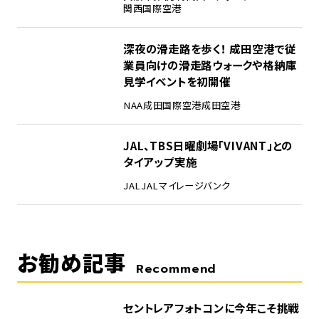
関西国際空港
4
深夜の滑走路を歩く！ 成田空港で従
業員向けの滑走路ウォークや格納庫
見学イベントを初開催
NAA
成田国際空港
成田空港
5
JAL、TBS日曜劇場「VIVANT」との
タイアップ実施
JAL
JALマイレージバンク
お勧め記事
Recommend
セントレアフォトコンに今年こそ挑戦