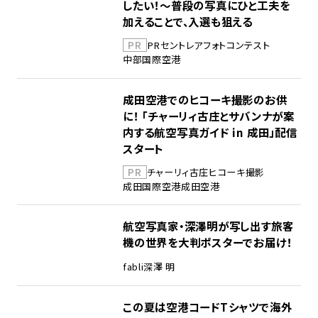
したい！～普段の写真にひと工夫を
加えることで、入選も狙える
PR
PR
セントレア
フォトコンテスト
中部国際空港
成田空港でのヒコーキ撮影のお供
に！ 「チャーリィ古庄とサバンナが案
内する航空写真ガイド in 成田」配信
スタート
PR
チャーリィ古庄
ヒコーキ撮影
成田国際空港
成田空港
航空写真家・深澤明が写し出す旅客
機の世界を大判ポスターでお届け！
fabli
深澤 明
この夏は空港コードTシャツで海外