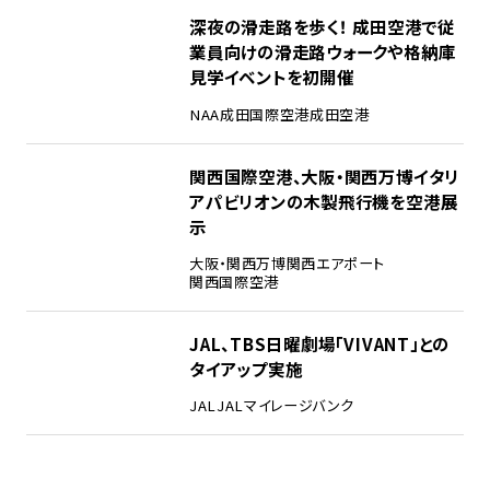
3
深夜の滑走路を歩く！ 成田空港で従
業員向けの滑走路ウォークや格納庫
見学イベントを初開催
NAA
成田国際空港
成田空港
4
関西国際空港、大阪・関西万博イタリ
アパビリオンの木製飛行機を空港展
示
大阪・関西万博
関西エアポート
関西国際空港
5
JAL、TBS日曜劇場「VIVANT」との
タイアップ実施
JAL
JALマイレージバンク