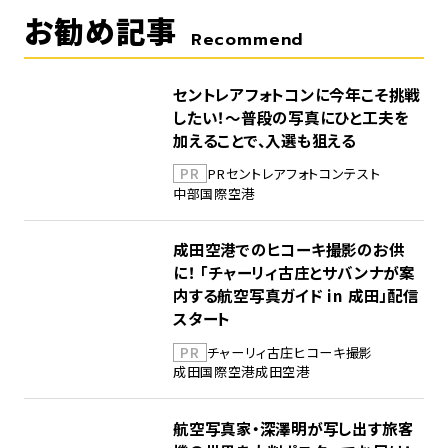
お勧め記事
Recommend
セントレアフォトコンに今年こそ挑戦
したい！～普段の写真にひと工夫を
加えることで、入選も狙える
PR
PR
セントレア
フォトコンテスト
中部国際空港
成田空港でのヒコーキ撮影のお供
に！ 「チャーリィ古庄とサバンナが案
内する航空写真ガイド in 成田」配信
スタート
PR
チャーリィ古庄
ヒコーキ撮影
成田国際空港
成田空港
航空写真家・深澤明が写し出す旅客