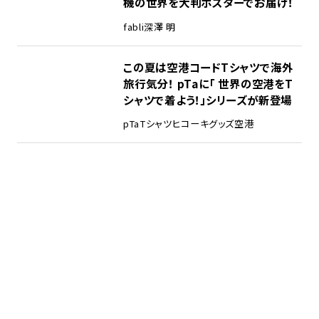
機の世界を大判ポスターでお届け！
fabli
深澤 明
この夏は空港コードTシャツで海外
旅行気分！ pTaに「 世界の空港をT
シャツで着よう！」シリーズが新登場
pTa
Tシャツ
ヒコーキグッズ
空港