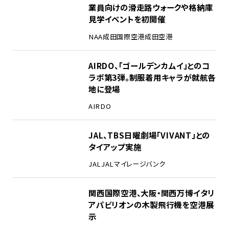
業員向けの滑走路ウォークや格納庫
見学イベントを初開催
NAA
成田国際空港
成田空港
3
AIRDO、「ゴールデンカムイ」とのコ
ラボ第3弾。制服着用キャラが就航各
地に登場
AIRDO
4
JAL、TBS日曜劇場「VIVANT」との
タイアップ実施
JAL
JALマイレージバンク
5
関西国際空港、大阪・関西万博イタリ
アパビリオンの木製飛行機を空港展
示