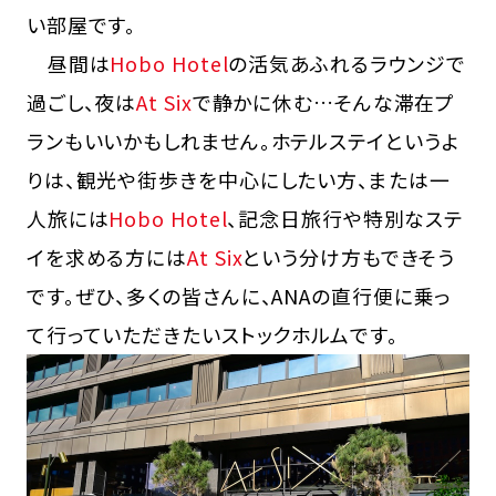
い部屋です。
昼間は
Hobo Hotel
の活気あふれるラウンジで
過ごし、夜は
At Six
で静かに休む…そんな滞在プ
ランもいいかもしれません。ホテルステイというよ
りは、観光や街歩きを中心にしたい方、または一
人旅には
Hobo Hotel
、記念日旅行や特別なステ
イを求める方には
At Six
という分け方もできそう
です。ぜひ、多くの皆さんに、ANAの直行便に乗っ
て行っていただきたいストックホルムです。