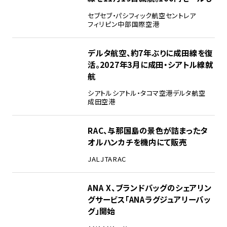
セブ
セブ・パシフィック航空
セントレア
フィリピン
中部国際空港
デルタ航空、約7年ぶりに成田線を復
活。2027年3月に成田・シアトル線就
航
シアトル
シアトル・タコマ空港
デルタ航空
成田空港
RAC、与那国島の景色が詰まったタ
オルハンカチを機内にて販売
JAL
JTA
RAC
ANA X、ブランドバッグのシェアリン
グサービス「ANAラグジュアリーバッ
グ」開始