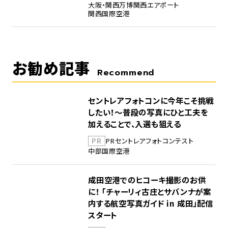
大阪・関西万博
関西エアポート
関西国際空港
お勧め記事
Recommend
セントレアフォトコンに今年こそ挑戦
したい！～普段の写真にひと工夫を
加えることで、入選も狙える
PR
PR
セントレア
フォトコンテスト
中部国際空港
成田空港でのヒコーキ撮影のお供
に！ 「チャーリィ古庄とサバンナが案
内する航空写真ガイド in 成田」配信
スタート