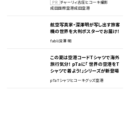
PR
チャーリィ古庄
ヒコーキ撮影
成田国際空港
成田空港
航空写真家・深澤明が写し出す旅客
機の世界を大判ポスターでお届け！
fabli
深澤 明
この夏は空港コードTシャツで海外
旅行気分！ pTaに「 世界の空港をT
シャツで着よう！」シリーズが新登場
pTa
Tシャツ
ヒコーキグッズ
空港