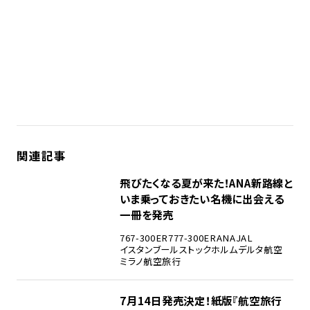
関連記事
飛びたくなる夏が来た！ANA新路線と
いま乗っておきたい名機に出会える
一冊を発売
767-300ER
777-300ER
ANA
JAL
イスタンブール
ストックホルム
デルタ航空
ミラノ
航空旅行
7月14日発売決定！紙版『航空旅行