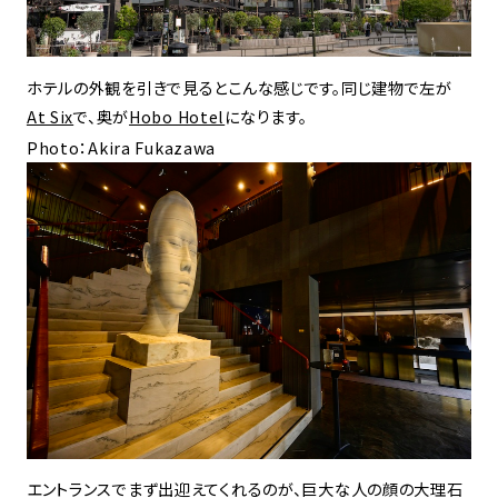
ホテルの外観を引きで見るとこんな感じです。同じ建物で左が
At Six
で、奥が
Hobo Hotel
になります。
Photo：Akira Fukazawa
エントランスでまず出迎えてくれるのが、巨大な人の顔の大理石