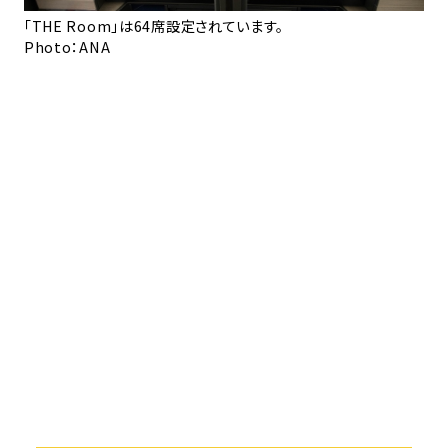
らそ
「THE Room」は64席設定されています。
ド
向け
Photo：ANA
ま
へ
Ph