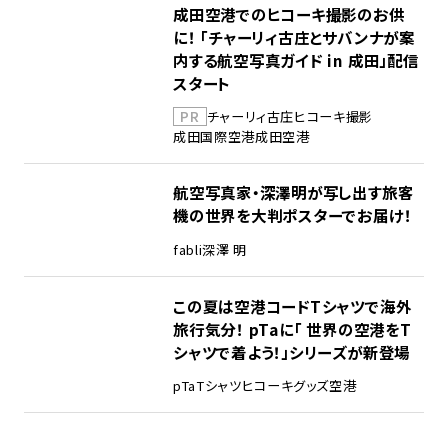
成田空港でのヒコーキ撮影のお供
に！ 「チャーリィ古庄とサバンナが案
内する航空写真ガイド in 成田」配信
スタート
PR
チャーリィ古庄
ヒコーキ撮影
成田国際空港
成田空港
航空写真家・深澤明が写し出す旅客
機の世界を大判ポスターでお届け！
fabli
深澤 明
この夏は空港コードTシャツで海外
旅行気分！ pTaに「 世界の空港をT
シャツで着よう！」シリーズが新登場
pTa
Tシャツ
ヒコーキグッズ
空港