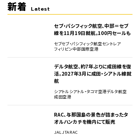
新着
Latest
セブ・パシフィック航空、中部＝セブ
線を11月19日就航。100円セールも
セブ
セブ・パシフィック航空
セントレア
フィリピン
中部国際空港
デルタ航空、約7年ぶりに成田線を復
活。2027年3月に成田・シアトル線就
航
シアトル
シアトル・タコマ空港
デルタ航空
成田空港
RAC、与那国島の景色が詰まったタ
オルハンカチを機内にて販売
JAL
JTA
RAC