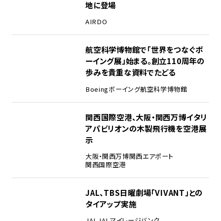
地に登場
AIRDO
2
航空科学博物館で「世界をつなぐボ
ーイング展」始まる。創立110周年の
歩みを貴重な資料でたどる
Boeing
ボーイング
航空科学博物館
3
関西国際空港、大阪・関西万博イタリ
アパビリオンの木製飛行機を空港展
示
大阪・関西万博
関西エアポート
関西国際空港
4
JAL、TBS日曜劇場「VIVANT」との
タイアップ実施
JAL
JALマイレージバンク