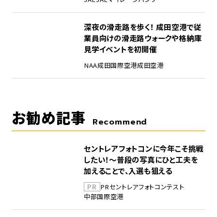
5
深夜の滑走路を歩く！ 成田空港で従
業員向けの滑走路ウォークや格納庫
見学イベントを初開催
NAA
成田国際空港
成田空港
お勧め記事
Recommend
セントレアフォトコンに今年こそ挑戦
したい！～普段の写真にひと工夫を
加えることで、入選も狙える
PR
PR
セントレア
フォトコンテスト
中部国際空港