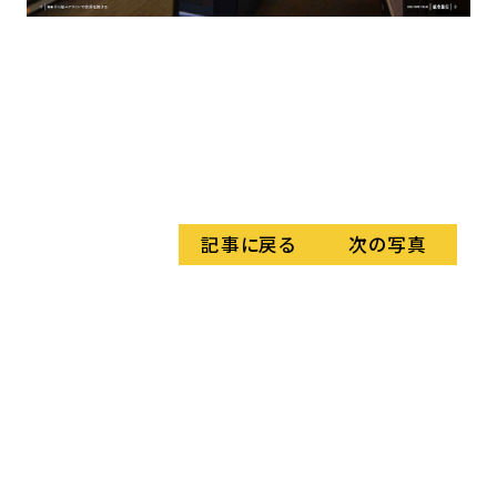
長
さ
材
座
た。
記事に戻る
次の写真