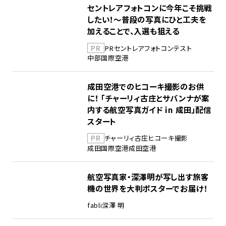
セントレアフォトコンに今年こそ挑戦
したい！～普段の写真にひと工夫を
加えることで、入選も狙える
PR
PR
セントレア
フォトコンテスト
中部国際空港
成田空港でのヒコーキ撮影のお供
に！ 「チャーリィ古庄とサバンナが案
内する航空写真ガイド in 成田」配信
スタート
PR
チャーリィ古庄
ヒコーキ撮影
成田国際空港
成田空港
航空写真家・深澤明が写し出す旅客
機の世界を大判ポスターでお届け！
fabli
深澤 明