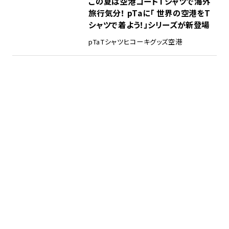
この夏は空港コードTシャツで海外
旅行気分！ pTaに「 世界の空港をT
シャツで着よう！」シリーズが新登場
pTa
Tシャツ
ヒコーキグッズ
空港