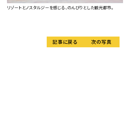
リゾートとノスタルジーを感じる、のんびりとした観光都市。
街
が
記事に戻る
次の写真