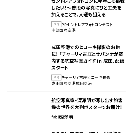
セントレアフォトコンに今年こそ挑戦
したい！～普段の写真にひと工夫を
加えることで、入選も狙える
PR
PR
セントレア
フォトコンテスト
中部国際空港
成田空港でのヒコーキ撮影のお供
に！ 「チャーリィ古庄とサバンナが案
内する航空写真ガイド in 成田」配信
スタート
PR
チャーリィ古庄
ヒコーキ撮影
成田国際空港
成田空港
航空写真家・深澤明が写し出す旅客
機の世界を大判ポスターでお届け！
fabli
深澤 明