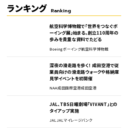
ランキング
Ranking
1
航空科学博物館で「世界をつなぐボ
ーイング展」始まる。創立110周年の
歩みを貴重な資料でたどる
Boeing
ボーイング
航空科学博物館
2
深夜の滑走路を歩く！ 成田空港で従
業員向けの滑走路ウォークや格納庫
見学イベントを初開催
NAA
成田国際空港
成田空港
3
JAL、TBS日曜劇場「VIVANT」との
タイアップ実施
JAL
JALマイレージバンク