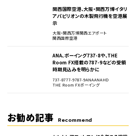
4
関西国際空港、大阪・関西万博イタリ
アパビリオンの木製飛行機を空港展
示
大阪・関西万博
関西エアポート
関西国際空港
5
ANA、ボーイング737-8や、THE
Room FX搭載の787-9などの受領
時期見込みを明らかに
737-8
777-9
787-9
ANA
ANAHD
THE Room FX
ボーイング
お勧め記事
Recommend