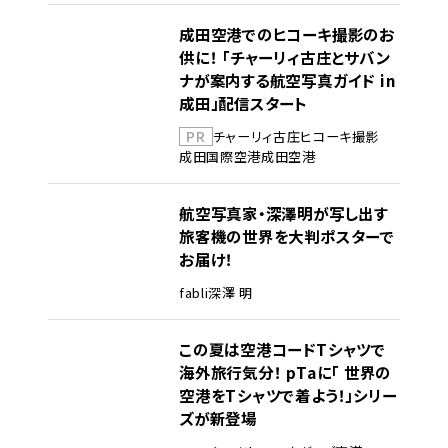
成田空港でのヒコーキ撮影のお
供に！ 「チャーリィ古庄とサバン
ナが案内する航空写真ガイド in
成田」配信スタート
PR
チャーリィ古庄
ヒコーキ撮影
成田国際空港
成田空港
航空写真家・深澤明が写し出す
旅客機の世界を大判ポスターで
お届け！
fabli
深澤 明
この夏は空港コードTシャツで
海外旅行気分！ pTaに「 世界の
空港をTシャツで着よう！」シリー
ズが新登場