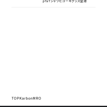
pTa
Tシャツ
ヒコーキグッズ
空港
TOP
KarbonMRO