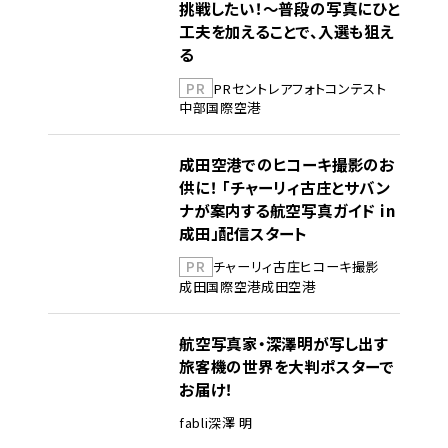
挑戦したい！～普段の写真にひと
工夫を加えることで、入選も狙え
る
PR
PR
セントレア
フォトコンテスト
中部国際空港
成田空港でのヒコーキ撮影のお
供に！ 「チャーリィ古庄とサバン
ナが案内する航空写真ガイド in
成田」配信スタート
PR
チャーリィ古庄
ヒコーキ撮影
成田国際空港
成田空港
航空写真家・深澤明が写し出す
旅客機の世界を大判ポスターで
お届け！
fabli
深澤 明