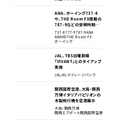
ANA、ボーイング737-8
3
や、THE Room FX搭載の
787-9などの受領時期見
込みを明らかに
737-8
777-9
787-9
ANA
ANAHD
THE Room FX
ボーイング
JAL、TBS日曜劇場
4
「VIVANT」とのタイアップ
実施
JAL
JALマイレージバンク
関西国際空港、大阪・関西
5
万博イタリアパビリオンの
木製飛行機を空港展示
大阪・関西万博
関西エアポート
関西国際空港