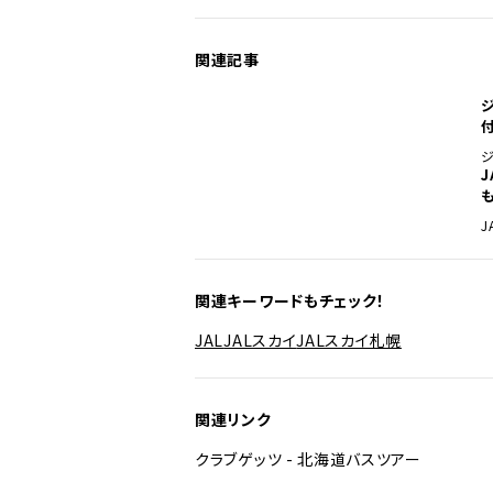
関連記事
J
J
関連キーワードもチェック！
JAL
JALスカイ
JALスカイ札幌
関連リンク
クラブゲッツ - 北海道バスツアー