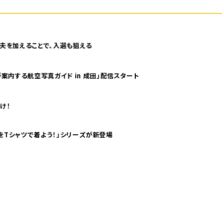
夫を加えることで、入選も狙える
案内する航空写真ガイド in 成田」配信スタート
け！
気分！ pTaに「 世界の空港をTシャツで着よう！」シリーズが新登場