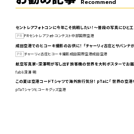
Recommend
セントレアフォトコンに今年こそ挑戦したい！～普段の写真にひと工
PR
PR
セントレア
フォトコンテスト
中部国際空港
成田空港でのヒコーキ撮影のお供に！ 「チャーリィ古庄とサバンナが
PR
チャーリィ古庄
ヒコーキ撮影
成田国際空港
成田空港
航空写真家・深澤明が写し出す旅客機の世界を大判ポスターでお届
fabli
深澤 明
この夏は空港コードTシャツで海外旅行
pTa
Tシャツ
ヒコーキグッズ
空港