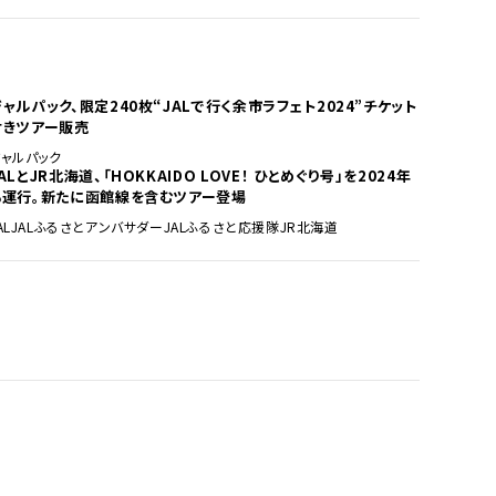
ジャルパック、限定240枚“JALで行く余市ラフェト2024”チケット
付きツアー販売
ジャルパック
ALとJR北海道、「HOKKAIDO LOVE！ ひとめぐり号」を2024年
も運行。新たに函館線を含むツアー登場
AL
JALふるさとアンバサダー
JALふるさと応援隊
JR北海道