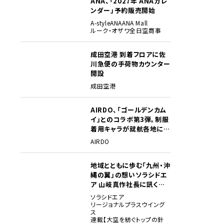
ANA、「2027年 ANAカレ
ンダー」予約販売開始
A-style
ANA
ANA Mall
ルーク・オザワ
全日空商事
成田空港 到着フロアに佐
川急便の手荷物カウンター
開設
成田空港
AIRDO、「ゴールデンカム
イ」とのコラボ第3弾。制服
着用キャラが就航各地に登
場
AIRDO
地域とともに歩む「九州・沖
縄の翼」の想い――ソラシドエ
ア 山岐真作社長に訊く就
任1年の手応え
ソラシドエア
リージョナルプラスウイング
ス
連載【大空を紡ぐトップの針