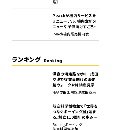
路】
Peachが機内サービスを
リニューアル、機内食新メ
ニューや子供向けすごろく
など
Peach
機内販売
機内食
ランキング
Ranking
深夜の滑走路を歩く！ 成田
1
空港で従業員向けの滑走
路ウォークや格納庫見学イ
ベントを初開催
NAA
成田国際空港
成田空港
航空科学博物館で「世界を
2
つなぐボーイング展」始ま
る。創立110周年の歩みを
貴重な資料でたどる
Boeing
ボーイング
航空科学博物館