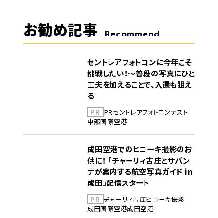
お勧め記事
Recommend
セントレアフォトコンに今年こそ
挑戦したい！～普段の写真にひと
工夫を加えることで、入選も狙え
る
PR
PR
セントレア
フォトコンテスト
中部国際空港
成田空港でのヒコーキ撮影のお
供に！ 「チャーリィ古庄とサバン
ナが案内する航空写真ガイド in
成田」配信スタート
PR
チャーリィ古庄
ヒコーキ撮影
成田国際空港
成田空港