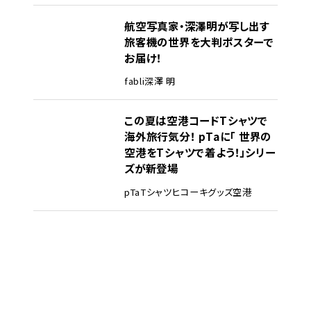
航空写真家・深澤明が写し出す
旅客機の世界を大判ポスターで
お届け！
fabli
深澤 明
この夏は空港コードTシャツで
海外旅行気分！ pTaに「 世界の
空港をTシャツで着よう！」シリー
ズが新登場
pTa
Tシャツ
ヒコーキグッズ
空港