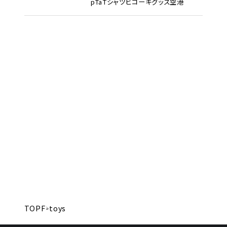
pTa
Tシャツ
ヒコーキグッズ
空港
TOP
F-toys