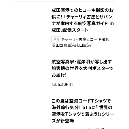
成田空港でのヒコーキ撮影のお
供に！ 「チャーリィ古庄とサバン
ナが案内する航空写真ガイド in
成田」配信スタート
PR
チャーリィ古庄
ヒコーキ撮影
成田国際空港
成田空港
航空写真家・深澤明が写し出す
旅客機の世界を大判ポスターで
お届け！
fabli
深澤 明
この夏は空港コードTシャツで
海外旅行気分！ pTaに「 世界の
空港をTシャツで着よう！」シリー
ズが新登場