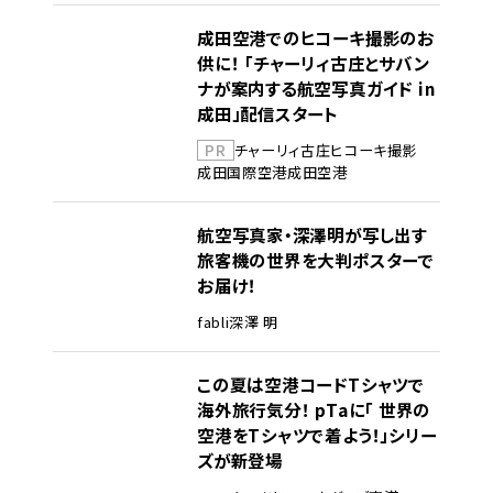
成田空港でのヒコーキ撮影のお
供に！ 「チャーリィ古庄とサバン
ナが案内する航空写真ガイド in
成田」配信スタート
PR
チャーリィ古庄
ヒコーキ撮影
成田国際空港
成田空港
航空写真家・深澤明が写し出す
旅客機の世界を大判ポスターで
お届け！
fabli
深澤 明
この夏は空港コードTシャツで
海外旅行気分！ pTaに「 世界の
空港をTシャツで着よう！」シリー
ズが新登場