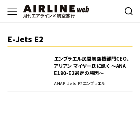
E-Jets E2
エンブラエル民間航空機部門CEO、
アリアン マイヤー氏に訊く 〜ANA
E190-E2選定の勝因〜
ANA
E-Jets E2
エンブラエル