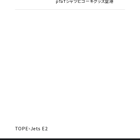
pTa
Tシャツ
ヒコーキグッズ
空港
TOP
E-Jets E2