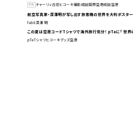
PR
チャーリィ古庄
ヒコーキ撮影
成田国際空港
成田空港
航空写真家・深澤明が写し出す旅客機の世界を大判ポスター
fabli
深澤 明
この夏は空港コードTシャ
pTa
Tシャツ
ヒコーキグッズ
空港