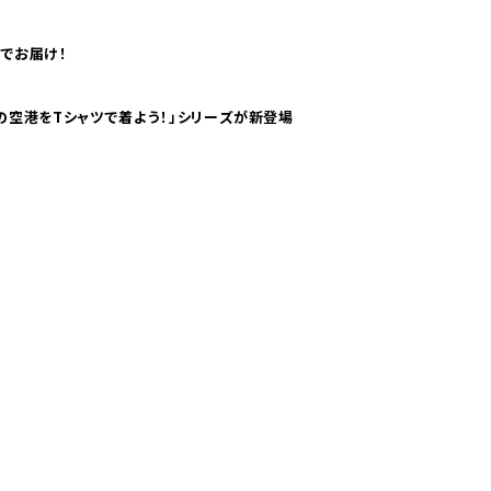
でお届け！
ツで海外旅行気分！ pTaに「 世界の空港をTシャツで着よう！」シリーズが新登場