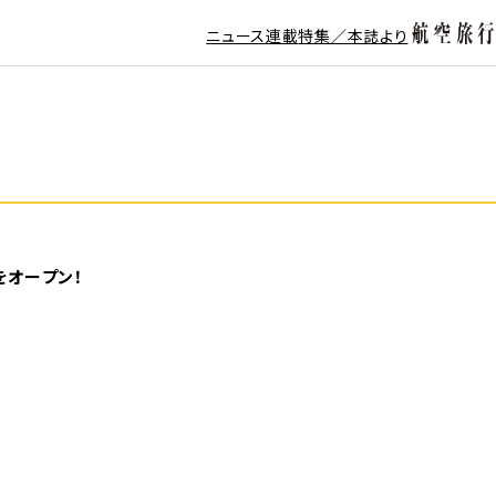
ニュース
連載
特集／本誌より
をオープン！