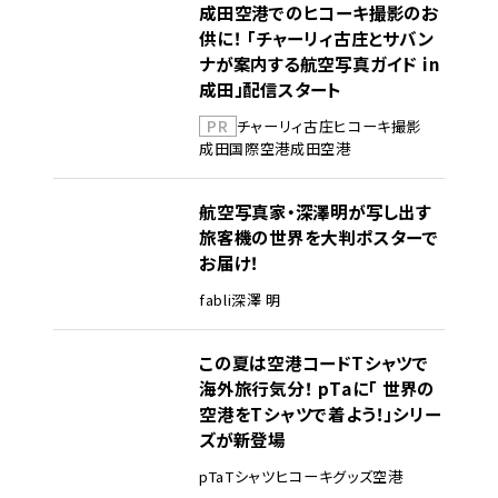
成田空港でのヒコーキ撮影のお
供に！ 「チャーリィ古庄とサバン
ナが案内する航空写真ガイド in
成田」配信スタート
PR
チャーリィ古庄
ヒコーキ撮影
成田国際空港
成田空港
航空写真家・深澤明が写し出す
旅客機の世界を大判ポスターで
お届け！
fabli
深澤 明
この夏は空港コードTシャツで
海外旅行気分！ pTaに「 世界の
空港をTシャツで着よう！」シリー
ズが新登場
pTa
Tシャツ
ヒコーキグッズ
空港