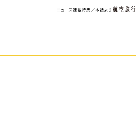
ニュース
連載
特集／本誌より