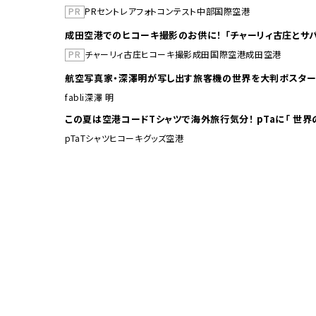
PR
PR
セントレア
フォトコンテスト
中部国際空港
成田空港でのヒコーキ撮影のお供に！ 「チャーリィ古庄とサバ
PR
チャーリィ古庄
ヒコーキ撮影
成田国際空港
成田空港
航空写真家・深澤明が写し出す旅客機の世界を大判ポスター
fabli
深澤 明
この夏は空港コードTシャ
pTa
Tシャツ
ヒコーキグッズ
空港