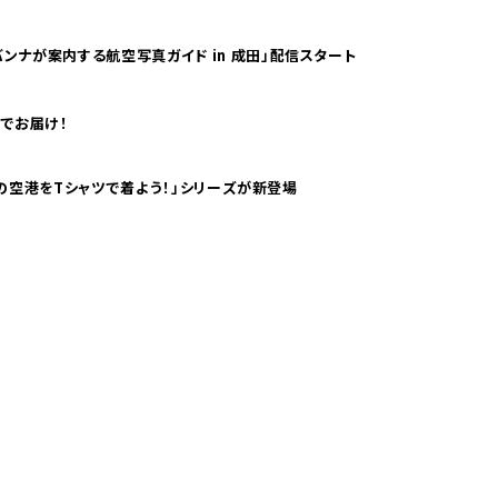
ンナが案内する航空写真ガイド in 成田」配信スタート
でお届け！
ツで海外旅行気分！ pTaに「 世界の空港をTシャツで着よう！」シリーズが新登場