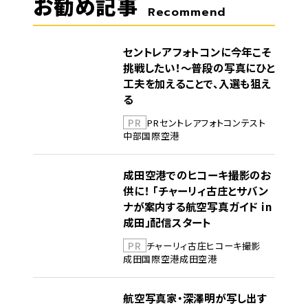
お勧め記事
Recommend
セントレアフォトコンに今年こそ
挑戦したい！～普段の写真にひと
工夫を加えることで、入選も狙え
る
PR
PR
セントレア
フォトコンテスト
中部国際空港
成田空港でのヒコーキ撮影のお
供に！ 「チャーリィ古庄とサバン
ナが案内する航空写真ガイド in
成田」配信スタート
PR
チャーリィ古庄
ヒコーキ撮影
成田国際空港
成田空港
航空写真家・深澤明が写し出す