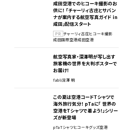
成田空港でのヒコーキ撮影のお
供に！ 「チャーリィ古庄とサバン
ナが案内する航空写真ガイド in
成田」配信スタート
PR
チャーリィ古庄
ヒコーキ撮影
成田国際空港
成田空港
航空写真家・深澤明が写し出す
旅客機の世界を大判ポスターで
お届け！
fabli
深澤 明
この夏は空港コードTシャツで
海外旅行気分！ pTaに「 世界の
空港をTシャツで着よう！」シリー
ズが新登場
pTa
Tシャツ
ヒコーキグッズ
空港