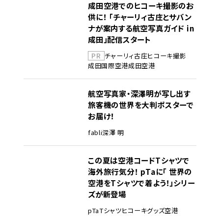
成田空港でのヒコーキ撮影のお
供に！ 「チャーリィ古庄とサバン
ナが案内する航空写真ガイド in
成田」配信スタート
PR
チャーリィ古庄
ヒコーキ撮影
成田国際空港
成田空港
航空写真家・深澤明が写し出す
旅客機の世界を大判ポスターで
お届け！
fabli
深澤 明
この夏は空港コードTシャツで
海外旅行気分！ pTaに「 世界の
空港をTシャツで着よう！」シリー
ズが新登場
pTa
Tシャツ
ヒコーキグッズ
空港