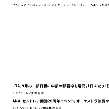
セントレア
ビジネスクラス
フィンエアー
プレミアムエコノミー
ヘルシンキ空
JTA、9月の一部日程に中部＝那覇線を増便。1日あたり1
JTA
セントレア
那覇空港
ANA、セントレア開港20周年イベント。オーケストラ演奏
ANA
イベント
セントレア
中部国際空港