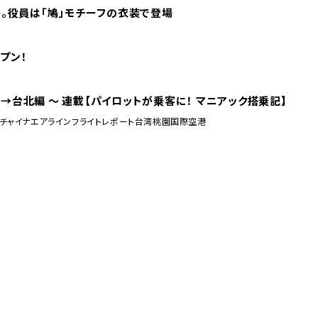
ー。役員は「鳩」モチーフの衣装で登場
プン！
→台北編 〜 連載【パイロットが乗客に！ マニアック搭乗記】
チャイナエアライン
フライトレポート
台湾桃園国際空港