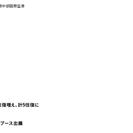
港
中部国際空港
往復増え、計5往復に
やブース出展