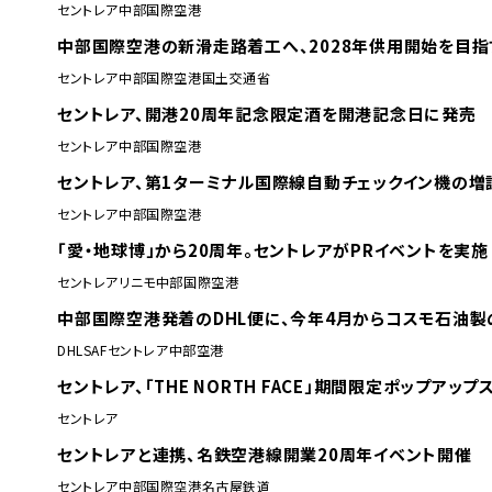
セントレア
中部国際空港
中部国際空港の新滑走路着工へ、2028年供用開始を目指
セントレア
中部国際空港
国土交通省
セントレア、開港20周年記念限定酒を開港記念日に発売
セントレア
中部国際空港
セントレア、第1ターミナル国際線自動チェックイン機の増
セントレア
中部国際空港
「愛・地球博」から20周年。セントレアがPRイベントを実施
セントレア
リニモ
中部国際空港
中部国際空港発着のDHL便に、今年4月からコスモ石油製
DHL
SAF
セントレア
中部空港
セントレア、「THE NORTH FACE」期間限定ポップアッ
セントレア
セントレアと連携、名鉄空港線開業20周年イベント開催
セントレア
中部国際空港
名古屋鉄道