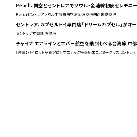
Peach、関空とセントレアでソウル・金浦線初便セレモニ
Peach
セントレア
ソウル
中部国際空港
金浦空港
関西国際空港
セントレア、カプセルトイ専門店「ドリームカプセル」がオー
セントレア
中部国際空港
チャイナ エアラインとエバー航空を乗り比べる台湾旅 中部
【連載】パイロットが乗客に！ マニアック搭乗記
エコノミークラス
セントレア