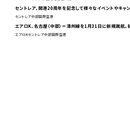
セントレア、開港20周年を記念して様々なイベントやキャ
セントレア
中部国際空港
エアロK、名古屋（中部）＝清州線を1月31日に新規就航
エアロK
セントレア
中部国際空港