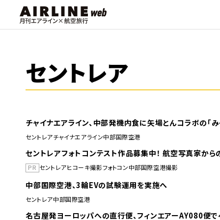
セントレア
チャイナエアライン、中部発機内食に矢場とんコラボの「み
セントレア
チャイナエアライン
中部国際空港
セントレアフォトコンテスト作品募集中！ 航空写真家からの
PR
セントレア
ヒコーキ撮影
フォトコン
中部国際空港
撮影
中部国際空港、3輪EVの試験運用を実施へ
セントレア
中部国際空港
名古屋発ヨーロッパへの直行便、フィンエアーAY080便で