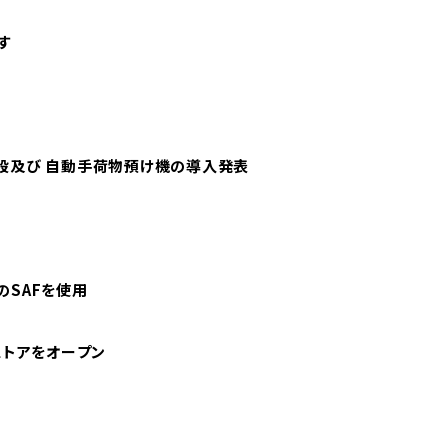
す
設及び 自動手荷物預け機の導入発表
のSAFを使用
プストアをオープン