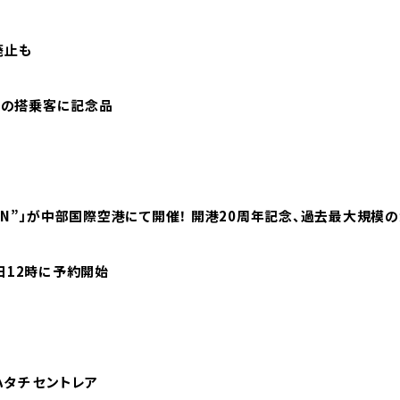
廃止も
1便の搭乗客に記念品
 JAPAN”」が中部国際空港にて開催！ 開港20周年記念、過去最大規模
日12時に予約開始
タチ セントレア