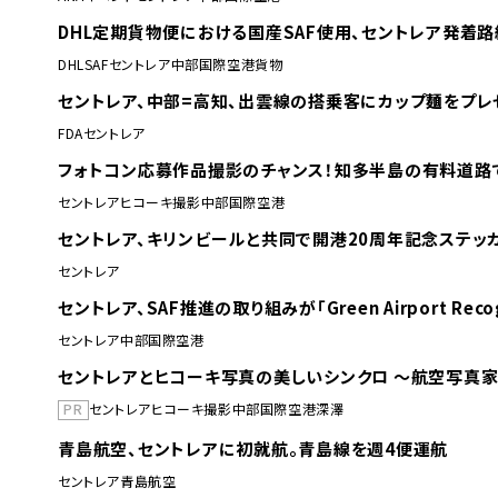
DHL定期貨物便における国産SAF使用、セントレア発着路
DHL
SAF
セントレア
中部国際空港
貨物
セントレア、中部=高知、出雲線の搭乗客にカップ麺をプレ
FDA
セントレア
フォトコン応募作品撮影のチャンス！知多半島の有料道路
セントレア
ヒコーキ撮影
中部国際空港
セントレア、キリンビールと共同で開港20周年記念ステッカーが
セントレア
セントレア、SAF推進の取り組みが「Green Airport Rec
セントレア
中部国際空港
セントレアとヒコーキ写真の美しいシンクロ 〜航空写真家
PR
セントレア
ヒコーキ撮影
中部国際空港
深澤
青島航空、セントレアに初就航。青島線を週4便運航
セントレア
青島航空