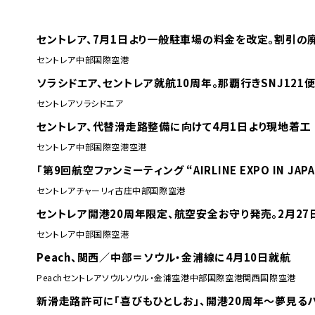
セントレア、7月1日より一般駐車場の料金を改定。割引の
セントレア
中部国際空港
ソラシドエア、セントレア就航10周年。那覇行きSNJ12
セントレア
ソラシドエア
セントレア、代替滑走路整備に向けて4月1日より現地着工
セントレア
中部国際空港
空港
「第9回航空ファンミーティング “AIRLINE EXPO IN
セントレア
チャーリィ古庄
中部国際空港
セントレア開港20周年限定、航空安全お守り発売。2月27
セントレア
中部国際空港
Peach、関西／中部＝ソウル・金浦線に4月10日就航
Peach
セントレア
ソウル
ソウル・金浦空港
中部国際空港
関西国際空港
新滑走路許可に「喜びもひとしお」、開港20周年～夢見るハ