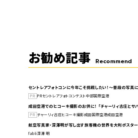
お勧め記事
Recommend
セントレアフォトコンに今年こそ挑戦したい！～普段の写真に
PR
PR
セントレア
フォトコンテスト
中部国際空港
成田空港でのヒコーキ撮影のお供に！ 「チャーリィ古庄とサバ
PR
チャーリィ古庄
ヒコーキ撮影
成田国際空港
成田空港
航空写真家・深澤明が写し出す旅客機の世界を大判ポスター
fabli
深澤 明