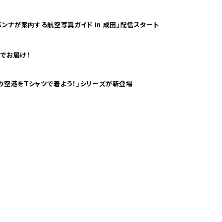
ンナが案内する航空写真ガイド in 成田」配信スタート
でお届け！
ツで海外旅行気分！ pTaに「 世界の空港をTシャツで着よう！」シリーズが新登場