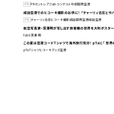
PR
PR
セントレア
フォトコンテスト
中部国際空港
成田空港でのヒコーキ撮影のお供に！ 「チャーリィ古庄とサバ
PR
チャーリィ古庄
ヒコーキ撮影
成田国際空港
成田空港
航空写真家・深澤明が写し出す旅客機の世界を大判ポスター
fabli
深澤 明
この夏は空港コードTシャ
pTa
Tシャツ
ヒコーキグッズ
空港