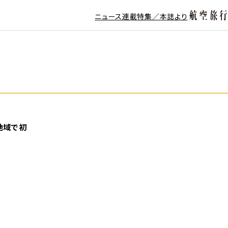
ニュース
連載
特集／本誌より
地域で初