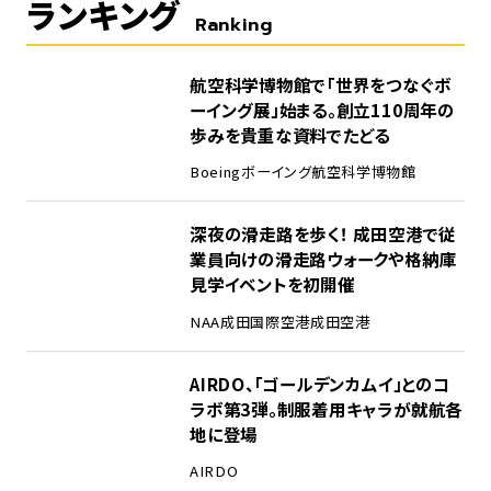
ランキング
Ranking
1
航空科学博物館で「世界をつなぐボ
ーイング展」始まる。創立110周年の
歩みを貴重な資料でたどる
Boeing
ボーイング
航空科学博物館
2
深夜の滑走路を歩く！ 成田空港で従
業員向けの滑走路ウォークや格納庫
見学イベントを初開催
NAA
成田国際空港
成田空港
3
AIRDO、「ゴールデンカムイ」とのコ
ラボ第3弾。制服着用キャラが就航各
地に登場
AIRDO