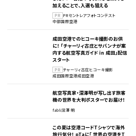
加えることで、入選も狙える
PR
PR
セントレア
フォトコンテスト
中部国際空港
成田空港でのヒコーキ撮影のお供
に！ 「チャーリィ古庄とサバンナが案
内する航空写真ガイド in 成田」配信
スタート
PR
チャーリィ古庄
ヒコーキ撮影
成田国際空港
成田空港
航空写真家・深澤明が写し出す旅客
機の世界を大判ポスターでお届け！
fabli
深澤 明
この夏は空港コードTシャツで海外
旅行気分！ pTaに「 世界の空港をT