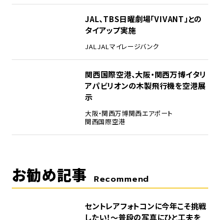
4
JAL、TBS日曜劇場「VIVANT」との
タイアップ実施
JAL
JALマイレージバンク
5
関西国際空港、大阪・関西万博イタリ
アパビリオンの木製飛行機を空港展
示
大阪・関西万博
関西エアポート
関西国際空港
お勧め記事
Recommend
セントレアフォトコンに今年こそ挑戦
したい！～普段の写真にひと工夫を