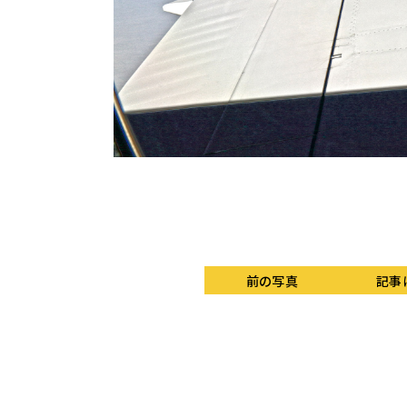
響を考慮して補正した実際
表示されているマゼンタ
C）を示している。
前の写真
記事