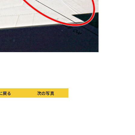
ボーイング787の主
度の違いによる光の屈
ラストを調整すると見
とがわかるだろう。
に戻る
次の写真