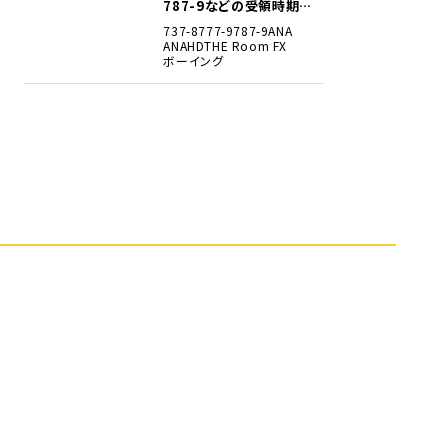
787-9などの受領時期見
込みを明らかに
737-8
777-9
787-9
ANA
ANAHD
THE Room FX
ボーイング