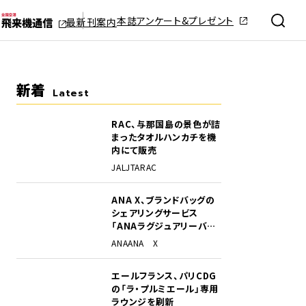
本誌アンケート&プレゼント
最新刊案内
新着
Latest
RAC、与那国島の景色が詰
まったタオルハンカチを機
内にて販売
JAL
JTA
RAC
ANA X、ブランドバッグの
シェアリングサービス
「ANAラグジュアリーバッ
グ」開始
ANA
ANA X
エールフランス、パリCDG
の「ラ・プルミエール」専用
ラウンジを刷新