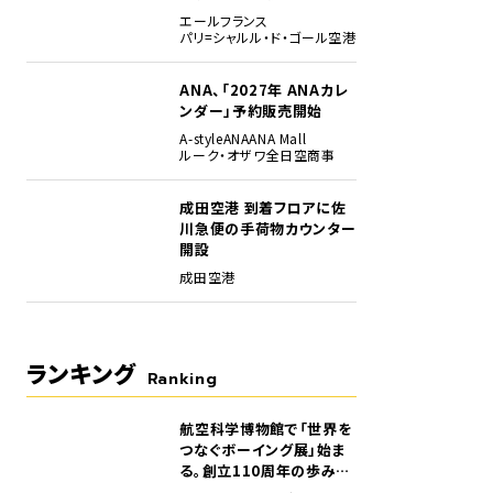
エールフランス
パリ=シャルル・ド・ゴール空港
ANA、「2027年 ANAカレ
ンダー」予約販売開始
A-style
ANA
ANA Mall
ルーク・オザワ
全日空商事
成田空港 到着フロアに佐
翼上面は平坦で凹凸がないが、そこに長く伸びる影が写っている。これは翼上面に衝撃
川急便の手荷物カウンター
折によるものだろう。通常の露出で撮影してもよくわからないし、肉眼でもかすかなも
開設
えやすくなる。実際には前後方向にフラフラと動いており、写真でもカットごとに場所
成田空港
ランキング
Ranking
航空科学博物館で「世界を
1
つなぐボーイング展」始ま
る。創立110周年の歩みを
貴重な資料でたどる