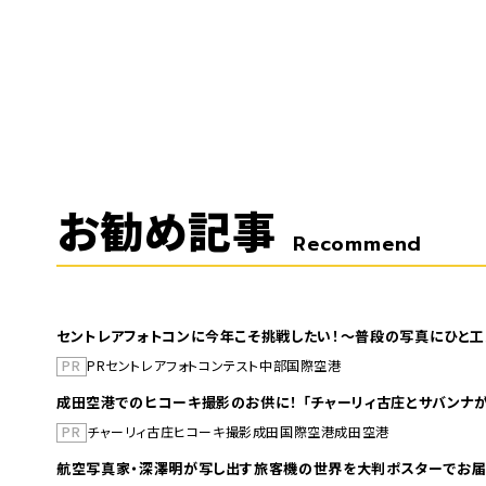
お勧め記事
Recommend
セントレアフォトコンに今年こそ挑戦したい！～普段の写真にひと工
PR
PR
セントレア
フォトコンテスト
中部国際空港
成田空港でのヒコーキ撮影のお供に！ 「チャーリィ古庄とサバンナが
PR
チャーリィ古庄
ヒコーキ撮影
成田国際空港
成田空港
航空写真家・深澤明が写し出す旅客機の世界を大判ポスターでお届