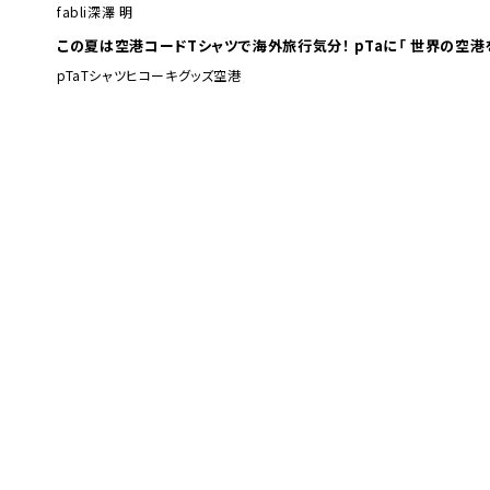
fabli
深澤 明
この夏は空港コードTシャツで海外旅行
pTa
Tシャツ
ヒコーキグッズ
空港