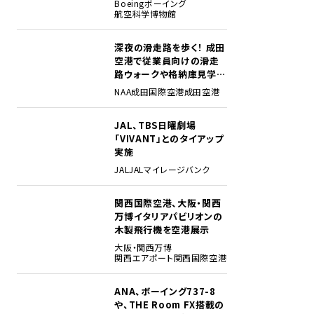
Boeing
ボーイング
航空科学博物館
深夜の滑走路を歩く！ 成田
2
空港で従業員向けの滑走
路ウォークや格納庫見学イ
ベントを初開催
NAA
成田国際空港
成田空港
JAL、TBS日曜劇場
3
「VIVANT」とのタイアップ
実施
JAL
JALマイレージバンク
関西国際空港、大阪・関西
4
万博イタリアパビリオンの
木製飛行機を空港展示
大阪・関西万博
関西エアポート
関西国際空港
ANA、ボーイング737-8
5
や、THE Room FX搭載の