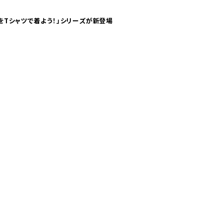
気分！ pTaに「 世界の空港をTシャツで着よう！」シリーズが新登場