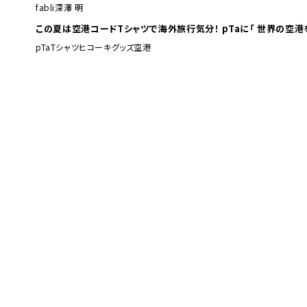
fabli
深澤 明
この夏は空港コードTシャツで海外旅行
pTa
Tシャツ
ヒコーキグッズ
空港