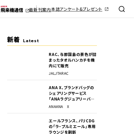
本誌アンケート&プレゼント
最新刊案内
新着
Latest
RAC、与那国島の景色が詰
まったタオルハンカチを機
内にて販売
JAL
JTA
RAC
ANA X、ブランドバッグの
シェアリングサービス
「ANAラグジュアリーバッ
グ」開始
ANA
ANA X
エールフランス、パリCDG
の「ラ・プルミエール」専用
ラウンジを刷新