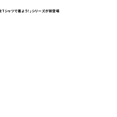
気分！ pTaに「 世界の空港をTシャツで着よう！」シリーズが新登場