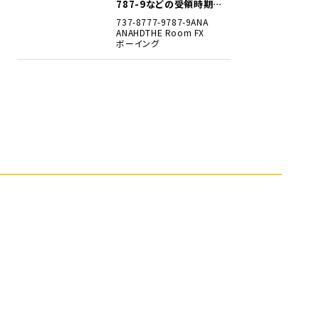
787-9などの受領時期見
込みを明らかに
737-8
777-9
787-9
ANA
ANAHD
THE Room FX
ボーイング