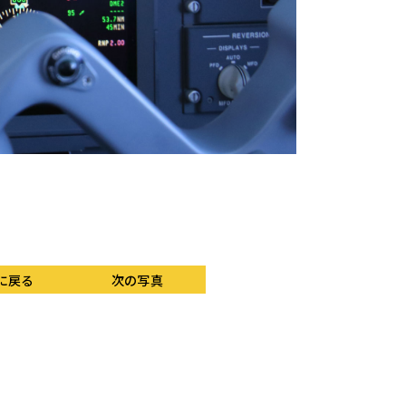
PFDの対気速度（CA
の対気速度（TAS★D
の「.72M」はFMSに
に戻る
次の写真