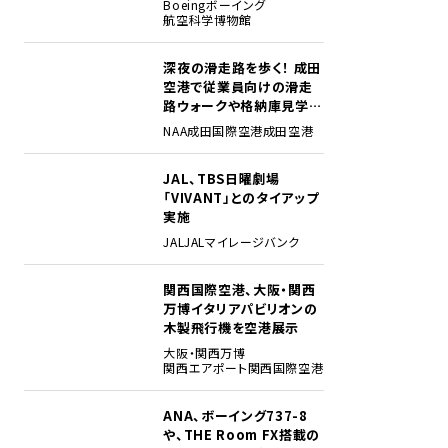
Boeing
ボーイング
航空科学博物館
深夜の滑走路を歩く！ 成田
2
空港で従業員向けの滑走
路ウォークや格納庫見学イ
ベントを初開催
NAA
成田国際空港
成田空港
JAL、TBS日曜劇場
3
「VIVANT」とのタイアップ
実施
JAL
JALマイレージバンク
関西国際空港、大阪・関西
4
万博イタリアパビリオンの
木製飛行機を空港展示
大阪・関西万博
関西エアポート
関西国際空港
ANA、ボーイング737-8
5
や、THE Room FX搭載の