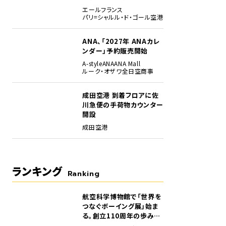
エールフランス
パリ=シャルル・ド・ゴール空港
ANA、「2027年 ANAカレ
ンダー」予約販売開始
A-style
ANA
ANA Mall
ルーク・オザワ
全日空商事
S★B）は240.5ノット（445km/h）を指しているが、空気密度や圧縮性の影響を考慮
成田空港 到着フロアに佐
）は419ノット（776km/h）と計算されている。PFDのスピードテープの上に表示され
川急便の手荷物カウンター
セットされたマッハ数（★A）で、下のグリーンの「.714M」は実際のマッハ数（★C）を示し
開設
成田空港
ランキング
Ranking
航空科学博物館で「世界を
1
つなぐボーイング展」始ま
る。創立110周年の歩みを
貴重な資料でたどる