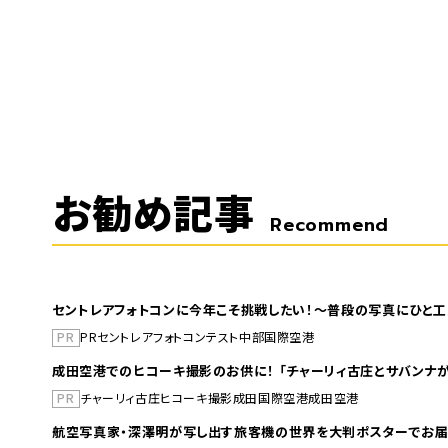
お勧め記事
Recommend
セントレアフォトコンに今年こそ挑戦したい！～普段の写真にひと工
PR
PR
セントレア
フォトコンテスト
中部国際空港
成田空港でのヒコーキ撮影のお供に！ 「チャーリィ古庄とサバンナが
PR
チャーリィ古庄
ヒコーキ撮影
成田国際空港
成田空港
航空写真家・深澤明が写し出す旅客機の世界を大判ポスターでお届