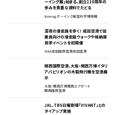
ーイング展」始まる。創立110周年の
歩みを貴重な資料でたどる
Boeing
ボーイング
航空科学博物館
3
深夜の滑走路を歩く！ 成田空港で従
業員向けの滑走路ウォークや格納庫
見学イベントを初開催
NAA
成田国際空港
成田空港
4
関西国際空港、大阪・関西万博イタリ
アパビリオンの木製飛行機を空港展
示
大阪・関西万博
関西エアポート
関西国際空港
5
JAL、TBS日曜劇場「VIVANT」との
タイアップ実施