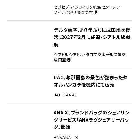
セブ
セブ・パシフィック航空
セントレア
フィリピン
中部国際空港
デルタ航空、約7年ぶりに成田線を復
活。2027年3月に成田・シアトル線就
航
シアトル
シアトル・タコマ空港
デルタ航空
成田空港
RAC、与那国島の景色が詰まったタ
オルハンカチを機内にて販売
JAL
JTA
RAC
ANA X、ブランドバッグのシェアリン
グサービス「ANAラグジュアリーバッ
グ」開始
ANA
ANA X