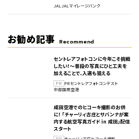
JAL
JALマイレージバンク
お勧め記事
Recommend
セントレアフォトコンに今年こそ挑戦
したい！～普段の写真にひと工夫を
加えることで、入選も狙える
PR
PR
セントレア
フォトコンテスト
中部国際空港
成田空港でのヒコーキ撮影のお供
に！ 「チャーリィ古庄とサバンナが案
内する航空写真ガイド in 成田」配信
スタート
PR
チャーリィ古庄
ヒコーキ撮影