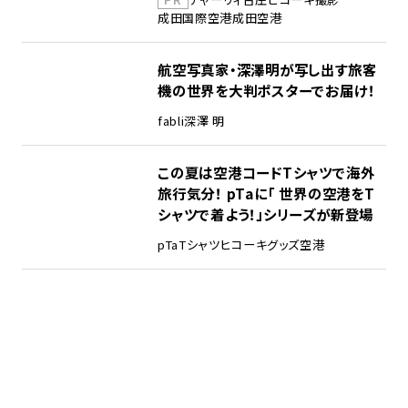
成田国際空港
成田空港
航空写真家・深澤明が写し出す旅客
機の世界を大判ポスターでお届け！
fabli
深澤 明
この夏は空港コードTシャツで海外
旅行気分！ pTaに「 世界の空港をT
シャツで着よう！」シリーズが新登場
pTa
Tシャツ
ヒコーキグッズ
空港