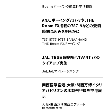
Boeing
ボーイング
航空科学博物館
3
ANA、ボーイング737-8や、THE
Room FX搭載の787-9などの受領
時期見込みを明らかに
737-8
777-9
787-9
ANA
ANAHD
THE Room FX
ボーイング
4
JAL、TBS日曜劇場「VIVANT」との
タイアップ実施
JAL
JALマイレージバンク
5
関西国際空港、大阪・関西万博イタリ
アパビリオンの木製飛行機を空港展
示
大阪・関西万博
関西エアポート
関西国際空港