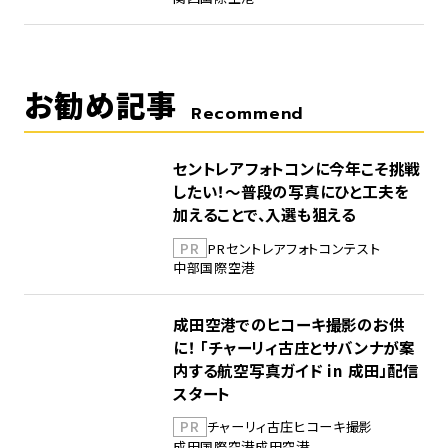
お勧め記事
Recommend
セントレアフォトコンに今年こそ挑戦
したい！～普段の写真にひと工夫を
加えることで、入選も狙える
PR
PR
セントレア
フォトコンテスト
中部国際空港
成田空港でのヒコーキ撮影のお供
に！ 「チャーリィ古庄とサバンナが案
内する航空写真ガイド in 成田」配信
スタート
PR
チャーリィ古庄
ヒコーキ撮影
成田国際空港
成田空港