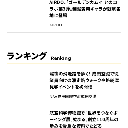
AIRDO、「ゴールデンカムイ」とのコ
ラボ第3弾。制服着用キャラが就航各
地に登場
AIRDO
ランキング
Ranking
1
深夜の滑走路を歩く！ 成田空港で従
業員向けの滑走路ウォークや格納庫
見学イベントを初開催
NAA
成田国際空港
成田空港
2
航空科学博物館で「世界をつなぐボ
ーイング展」始まる。創立110周年の
歩みを貴重な資料でたどる